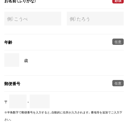
お名前（ふりがな）
必須
年齢
任意
歳
郵便番号
任意
〒
-
※半角数字で郵便番号を入力すると、自動的に住所が入力されます。番地等を追加でご入力下
さい。