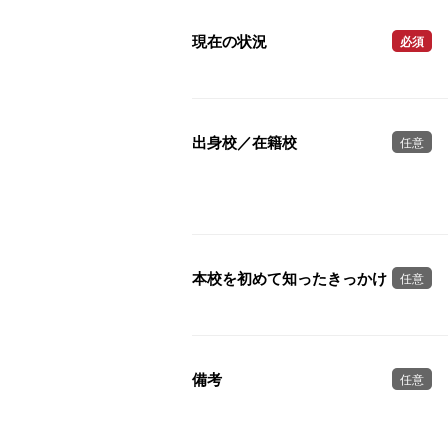
現在の状況
必須
出身校／在籍校
任意
本校を初めて知ったきっかけ
任意
備考
任意