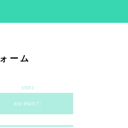
ォーム
STEP.3
送信（登録完了）