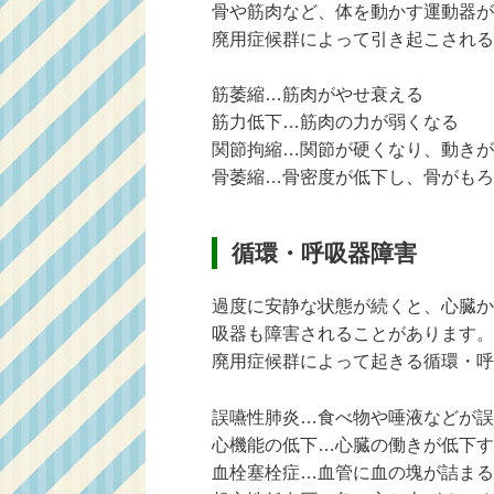
骨や筋肉など、体を動かす運動器が
廃用症候群によって引き起こされる
筋萎縮…筋肉がやせ衰える
筋力低下…筋肉の力が弱くなる
関節拘縮…関節が硬くなり、動きが
骨萎縮…骨密度が低下し、骨がもろ
循環・呼吸器障害
過度に安静な状態が続くと、心臓か
吸器も障害されることがあります。
廃用症候群によって起きる循環・呼
誤嚥性肺炎…食べ物や唾液などが誤
心機能の低下…心臓の働きが低下す
血栓塞栓症…血管に血の塊が詰まる