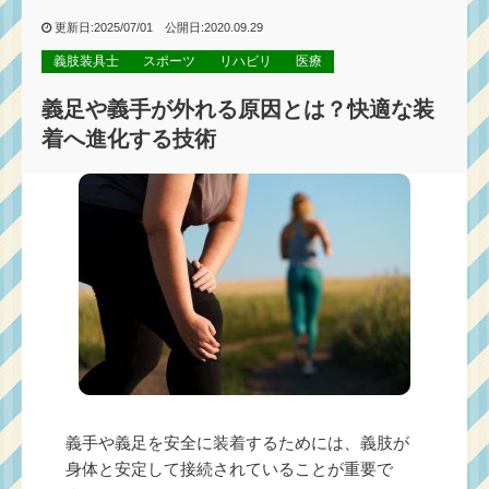
更新日:2025/07/01 公開日:2020.09.29
義肢装具士
スポーツ
リハビリ
医療
義足や義手が外れる原因とは？快適な装
着へ進化する技術
義手や義足を安全に装着するためには、義肢が
身体と安定して接続されていることが重要で