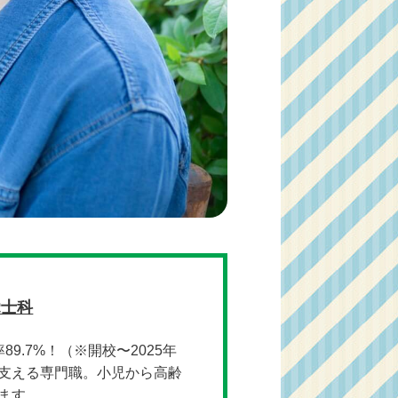
覚士科
.7%！（※開校〜2025年
支える専門職。小児から高齢
ます。