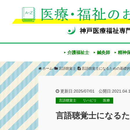
介護福祉士
鍼灸師
精神
ホーム
/
言語聴覚士
/
言語聴覚士になるための基礎
更新日:2025/07/01 公開日:2021.04.
言語聴覚士
リハビリ
医療
言語聴覚士になるた