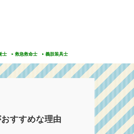
覚士
救急救命士
義肢装具士
がおすすめな理由