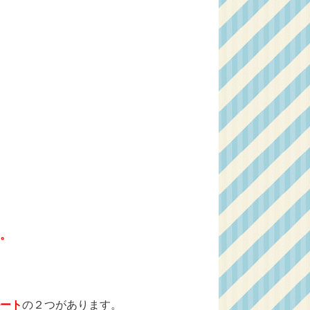
。
ート
の２つがあります。