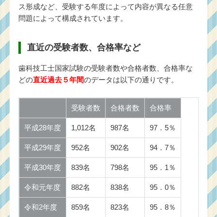
ス形成など、受験する年度によって内容が異なる任意
問題によって構成されています。
直近の受験者数、合格率など
歯科技工士国家試験の受験者数や合格者数、合格率な
どの
直近過去５年間
のデータは以下の通りです。
受験者数
合格者数
合格率
平成28年度
1,012名
987名
97．5％
平成29年度
952名
902名
94．7％
平成30年度
839名
798名
95．1％
令和元年度
882名
838名
95．0％
令和2年度
859名
823名
95．8％