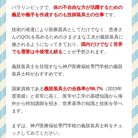
パラリンピックで、
体の不自由な方が活躍するための
義足や義手を作成するのも技師装具士の仕事
です。
技術の発達により医療器具としてだけでなく、患者さ
んのQOLを高めるためのさまざまな工夫が義肢装具に
施されるようになってきており、
国内だけでなく世界
でも需要は今後増え続る
ことが予想されます。
義肢装具士を目指すなら神戸医療福祉専門学校の義肢
装具士科がおすすめです。
国家資格である
義肢装具士の合格率が96.7%
（2019年
度実績）と非常に高く、医学や工学の基礎知識から海
外から特別講師を招き、世界基準の知識と技術を学べ
ます。
まずは、神戸医療福祉専門学校の義肢装具士科をチェ
ックしてみてください。