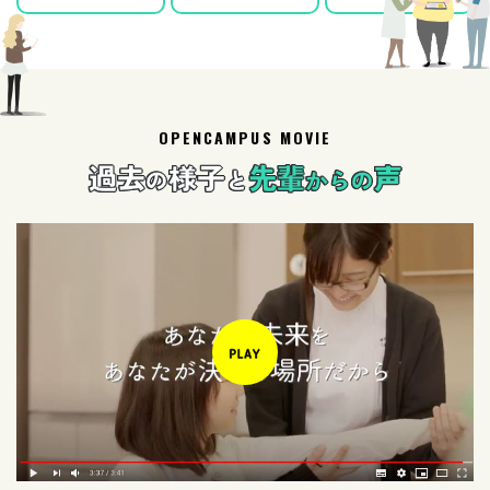
OPENCAMPUS MOVIE
過去
様子
先輩
声
の
と
からの