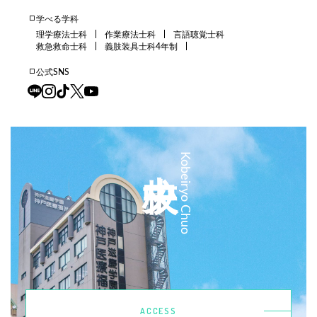
学べる学科
理学療法士科
作業療法士科
言語聴覚士科
救急救命士科
義肢装具士科4年制
公式SNS
中央校
Kobeiryo Chuo
ACCESS