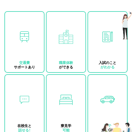
交通費
職業体験
入試のこと
サポートあり
ができる
がわかる
在校生と
寮見学
車で
話せる！
可能
来校OK