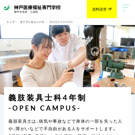
資料請求
トップ
オープンキャンパス
義肢装具士科4年制
義肢装具士科4年制
-OPEN CAMPUS-
義肢装具士は、病気や事故などで身体の一部を失った人
や、
障がいなどで不自由がある人をサポートします。