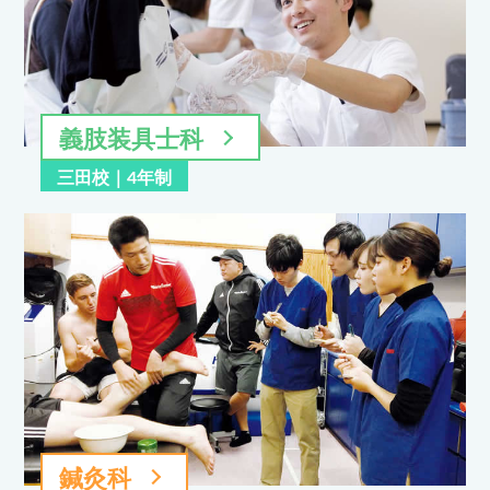
義肢装具士科
三田校｜4年制
鍼灸科