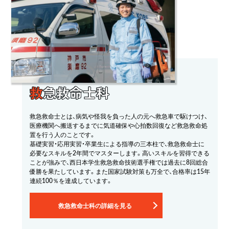
救
急救命士科
救急救命士とは、病気や怪我を負った人の元へ救急車で駆けつけ、
医療機関へ搬送するまでに気道確保や心拍数回復など救急救命処
置を行う人のことです。
基礎実習・応用実習・卒業生による指導の三本柱で、救急救命士に
必要なスキルを2年間でマスターします。高いスキルを習得できる
ことが強みで、西日本学生救急救命技術選手権では過去に8回総合
優勝を果たしています。また国家試験対策も万全で、合格率は15年
連続100％を達成しています。
救急救命士科の詳細を見る