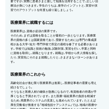
要ですが、実際に患者さまと接して知識を活用することで、正しい治
療法が身につきます。学生のうちは、座学のインプットと、実習や演
習でのアウトプットを何度も繰り返しましょう。
医療業界に就職するには
医療業界は、資格が必須の業界です。
そのため、まずは資格を取ることが最初の一歩となります。医療業
界の資格の多くは国家資格であり、受験するためには専門の養成課
程がある大学・短大・専門学校で所定の過程を修了する必要がありま
す。学校では知識と技術の勉強、試験対策、実習を行い、卒業と同時
に資格を取得し、就職となります。就職は、学校から求人情報を探し
たり、実習先にそのまま就職したりと、さまざまなパターンがありま
す。
医療業界のこれから
高齢化社会が進む限り医療業界は進展し、医療従事者の需要も増え
続けるでしょう。
そうなると医療人材の確保が急務になるので、有資格者の待遇が手
厚くなると予測されています。また医療・福祉業界の負担を軽減す
るため、両業界のシステムの見直しも進められています。たとえば
厚生労働省が推進する「地域包括ケアシステム」では、地域の医療や