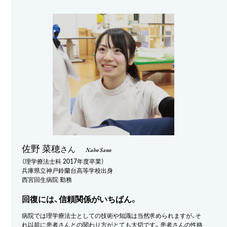
佐野 菜穂
さん
Naho Sano
（理学療法士科 2017年度卒業）
兵庫県立神戸鈴蘭台高等学校出身
西宮回生病院 勤務
回復には、信頼関係がいちばん。
病院では理学療法士としての技術や知識は当然求められますが、そ
れ以前に患者さんとの関わり方がとても大切です。患者さんの性格