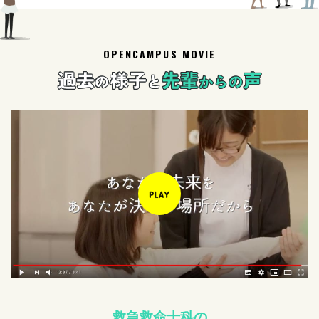
OPENCAMPUS MOVIE
過去
様子
先輩
声
の
と
からの
救急救命士科の