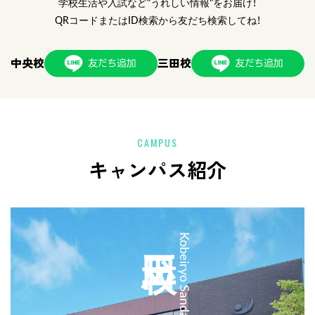
学校生活や入試など"うれしい情報"をお届け！
QRコードまたはID検索から友だち検索してね！
中央校
三田校
CAMPUS
キャンパス紹介
三田校
Kobeiryo Sanda