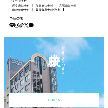
学べる学科
理学療法士科
作業療法士科
言語聴覚士科
救急救命士科
義肢装具士科4年制
公式SNS
中央校
Kobeiryo Chuo
ACCESS