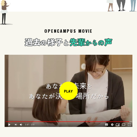
OPENCAMPUS MOVIE
過去
様子
先輩
声
の
と
からの