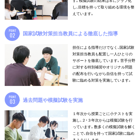
す。模擬試験の結果は常にグラフ化
し、目標を持って取り組める環境を整
えています。
POINT
国家試験対策担当
教員による徹底した指導
02
▲
担任による指導だけでなく、国家試験
対策担当教員も配置し一人ひとりの
サポートを徹底しています。苦手分野
に対する特別補習やオリジナル問題
の配布を行いながら自信を持って試
験に臨める対策を実施しています。
POINT
過去問題や
模擬試験を実施
03
▲
１年次から授業ごとに小テストを実
施し、２・３年次からは模擬試験を行
っています。数多くの模擬試験を解く
ことで、自信を持って国家試験に臨め
るようにします。