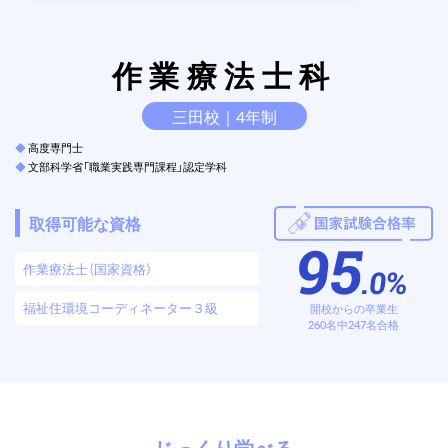
作業療法士科
三田校｜4年制
◆
高度専門士
◆
文部科学省「職業実践専門課程」認定学科
取得可能な資格
95
作業療法士（国家資格）
.0%
福祉住環境コーディネーター３級
開校からの卒業生
260名中247名合格