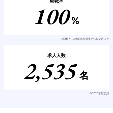
就職率
100
%
※開校からの就職希望者193名全員決定
求人人数
2,535
名
※2023年度実績