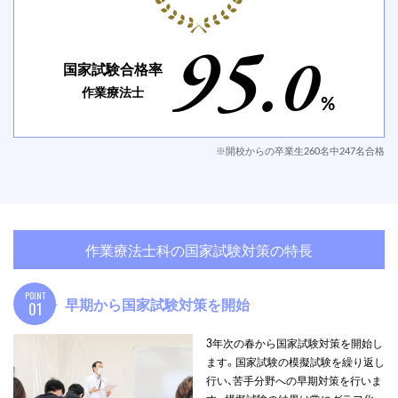
95
.0
国家試験合格率
作業療法士
%
※開校からの卒業生260名中247名合格
作業療法士科の国家試験対策の特長
POINT
早期から
国家試験対策を開始
01
▲
3年次の春から国家試験対策を開始し
ます。国家試験の模擬試験を繰り返し
行い、苦手分野への早期対策を行いま