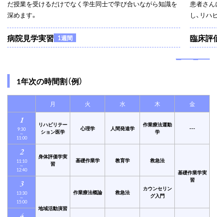
だ授業を受けるだけでなく学生同士で学び合いながら知識を
患者さん
深めます。
し、リハ
病院見学実習
臨床評
1週間
1年次の時間割（例）
月
火
水
木
金
1
リハビリテー
作業療法運動
心理学
人間発達学
---
9:30
ション
医学
学
～
11:00
2
身体評価学実
基礎作業学
教育学
救急法
11:10
習
～
12:40
基礎作業学実
習
3
カウンセリン
作業療法概論
救急法
13:30
グ入門
～
15:00
地域活動演習
4