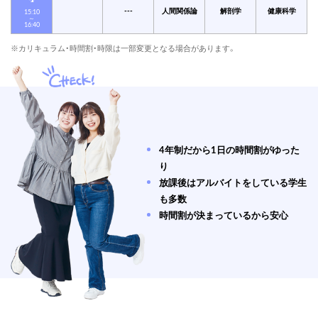
---
人間関係論
解剖学
健康科学
15:10
～
16:40
※
カリキュラム・時間割・時限は一部変更となる場合があります。
4年制だから1日の時間割がゆった
り
放課後はアルバイトをしている学生
も多数
時間割が決まっているから安心