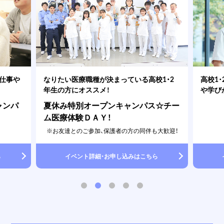
の仕事や
なりたい医療職種が決まっている高校1・2
高校1
年生の方にオススメ！
や学び
ャンパ
夏休み特別オープンキャンパス☆チー
ム医療体験ＤＡＹ！
※お友達とのご参加、保護者の方の同伴も大歓迎！
ら
イベント詳細・お申し込みはこちら