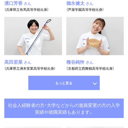
溝口芳香
德永健太
さん
さん
（兵庫県立有馬高等学校出身）
（芦屋学園高等学校出身）
高田若菜
種谷純怜
さん
さん
（兵庫県立洲本実業高等学校出身）
（京都府立西舞鶴高等学校出身）
もっと見る
社会人経験者の方・大学などからの進路変更の方の入学
実績や就職実績もあります。