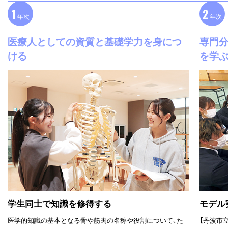
1
2
年次
年次
医療人としての資質と基礎学力を身につ
専門
ける
を学
学生同士で知識を修得する
モデル
医学的知識の基本となる骨や筋肉の名称や役割について、た
【丹波市