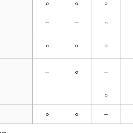
○
○
○
ー
ー
○
○
○
○
ー
○
ー
ー
ー
○
○
○
ー