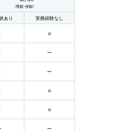
（専願・併願）
験あり
実務経験なし
○
○
○
ー
○
ー
○
○
○
○
ー
ー