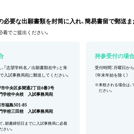
外の必要な出願書類を封筒に入れ、簡易書留で郵送ま
必着でご提出ください。
合
持参受付の場
、「志望学科名／出願書類在中」と朱
受付時間：月曜日か
留で入試事務局宛に郵送してください。
（年末年始を除く）
※来校される場合は、
 神戸市中央区多聞通2丁目6番3号
ださい。
門学校中央校 入試事務局宛
田市福島501-85
門学校三田校 入試事務局宛
て、願書締切日までに入試事務局に必着
ださい。