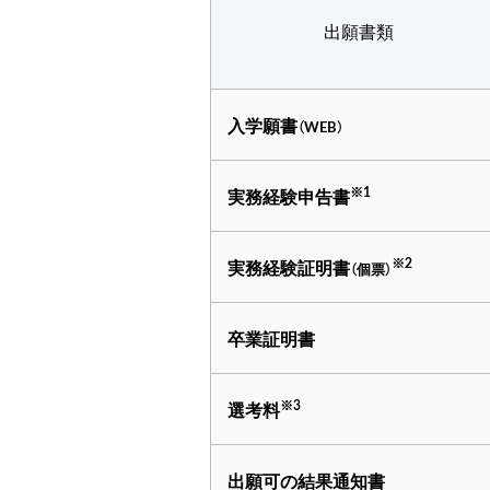
出願書類
入学願書
（WEB）
※1
実務経験申告書
※2
実務経験証明書
（個票）
卒業証明書
※3
選考料
出願可の結果通知書