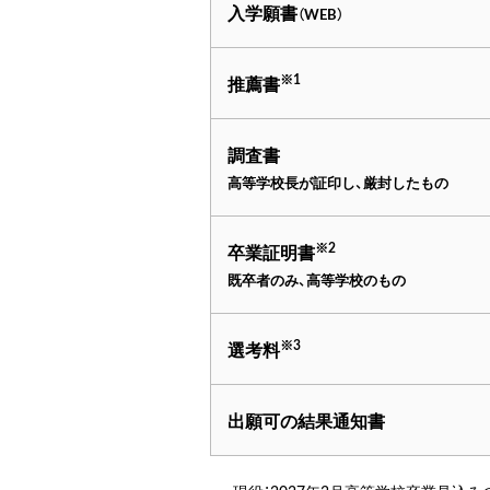
入学願書
（WEB）
※1
推薦書
調査書
高等学校長が証印し、厳封したもの
※2
卒業証明書
既卒者のみ、高等学校のもの
※3
選考料
出願可の結果通知書