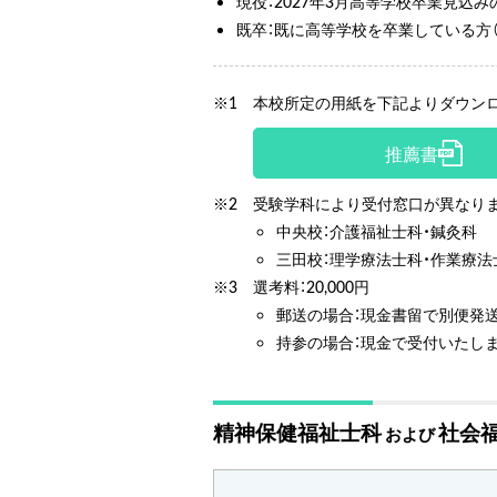
現役：2027年3月高等学校卒業見込み
既卒：既に高等学校を卒業している方（
※1
本校所定の用紙を下記よりダウンロ
推薦書
※2
受験学科により受付窓口が異なり
中央校：介護福祉士科・鍼灸科
三田校：理学療法士科・作業療法
※3
選考料：20,000円
郵送の場合：現金書留で別便発
持参の場合：現金で受付いたし
精神保健福祉士科
社会
および