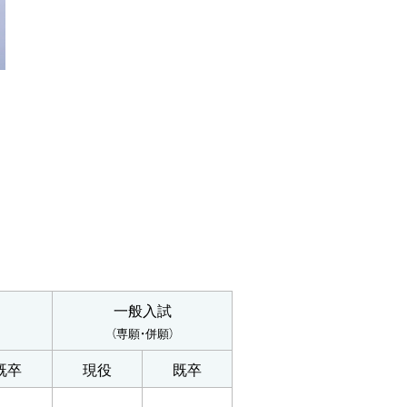
一般入試
（専願・併願）
既卒
現役
既卒