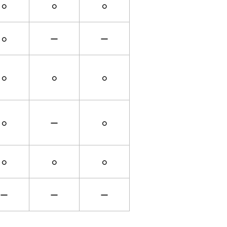
○
○
○
○
ー
ー
○
○
○
○
ー
○
○
○
○
ー
ー
ー