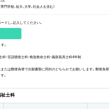
の方
専門学校、短大、大学、社会人を含む）
ードし、記入してください。
ます。
士科・言語聴覚士科・救急救命士科・義肢装具士科4年制
送または郵便為替で出願書類に同封のどちらかでお願いします。郵便為
ます。
福祉士科