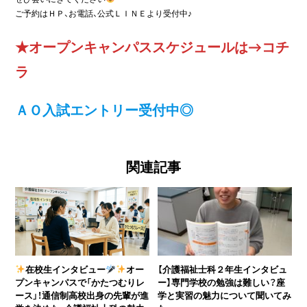
ご予約はＨＰ、お電話、公式ＬＩＮＥより受付中♪
★オープンキャンパススケジュールは
→コチ
ラ
ＡＯ入試エントリー受付中◎
関連記事
在校生インタビュー
オー
【介護福祉士科２年生インタビュ
プンキャンパスで「かたつむりレ
ー】専門学校の勉強は難しい？座
ース」！通信制高校出身の先輩が進
学と実習の魅力について聞いてみ