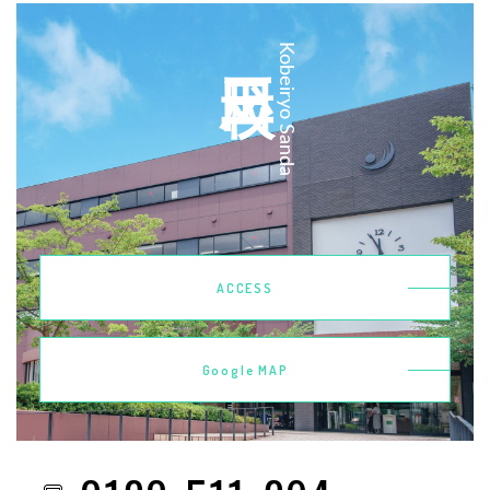
三田校
Kobeiryo Sanda
ACCESS
Google MAP