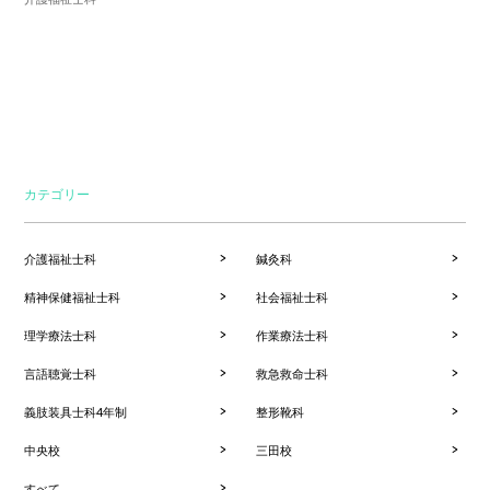
カテゴリー
介護福祉士科
鍼灸科
精神保健福祉士科
社会福祉士科
理学療法士科
作業療法士科
言語聴覚士科
救急救命士科
義肢装具士科4年制
整形靴科
中央校
三田校
すべて