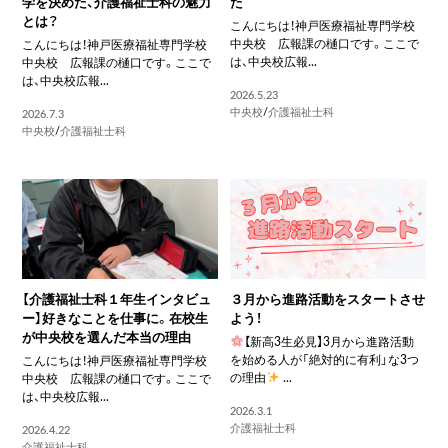
学を決めた、介護福祉士科の魅力
た
とは？
こんにちは！神戸医療福祉専門学校
中央校 広報課の樋口です。ここで
こんにちは！神戸医療福祉専門学校
は、中央校広報...
中央校 広報課の樋口です。ここで
は、中央校広報...
2026.5.23
中央校
/
介護福祉士科
2026.7.3
中央校
/
介護福祉士科
【介護福祉士科１年生インタビュ
３月から進路活動をスタートさせ
ー】好きなことを仕事に。在校生
よう！
が中央校を選んだ本当の理由
【新高3生必見】3月から進路活動
を始める人が「絶対的に有利」な3つ
こんにちは！神戸医療福祉専門学校
の理由
...
中央校 広報課の樋口です。ここで
は、中央校広報...
2026.3.1
介護福祉士科
2026.4.22
介護福祉士科