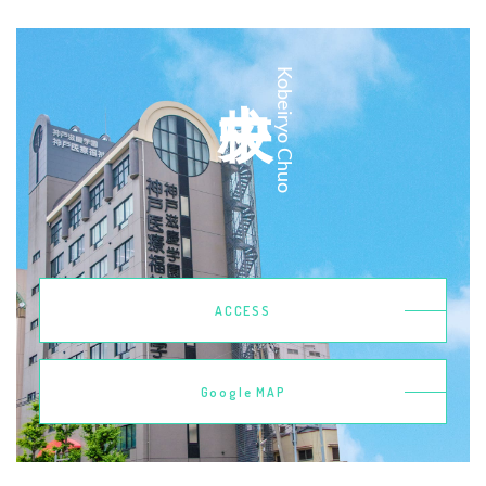
中央校
Kobeiryo Chuo
ACCESS
Google MAP