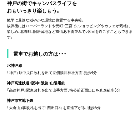
神戸の街でキャンパスライフを
おもいっきり楽しもう。
勉学に最適な穏やかな環境に位置する中央校。
放課後にはハーバーランドや元町・三宮で、ショッピングやカフェが気軽に
楽しめ、北野町、旧居留地など風情ある街並みで、休日を過ごすこともできま
す。
電車でお越しの方は・・・
JR神戸線
「神戸」駅中央口改札を出て左側湊川神社方面 徒歩4分
神戸高速鉄道・阪神・阪急・山陽電鉄
「高速神戸」駅東改札を出て山手方面、楠公前正面出口を直進徒歩3分
神戸市営地下鉄
「大倉山」駅改札を出て「西出口3」を直進下がる、徒歩5分