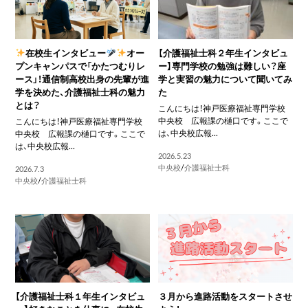
在校生インタビュー
オー
【介護福祉士科２年生インタビュ
プンキャンパスで「かたつむりレ
ー】専門学校の勉強は難しい？座
ース」！通信制高校出身の先輩が進
学と実習の魅力について聞いてみ
学を決めた、介護福祉士科の魅力
た
とは？
こんにちは！神戸医療福祉専門学校
中央校 広報課の樋口です。ここで
こんにちは！神戸医療福祉専門学校
は、中央校広報...
中央校 広報課の樋口です。ここで
は、中央校広報...
2026.5.23
中央校
/
介護福祉士科
2026.7.3
中央校
/
介護福祉士科
【介護福祉士科１年生インタビュ
３月から進路活動をスタートさせ