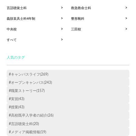
言語聴覚士科
救急救命士科
義肢装具士科4年制
整形靴科
中央校
三田校
すべて
人気のタグ
#キャンパスライフ(269)
#オープンキャンパス(243)
#職業ストーリー(157)
#実習(43)
#授業(43)
#高校既卒入学者の紹介(26)
#言語聴覚士科(20)
#メディア掲載情報(19)