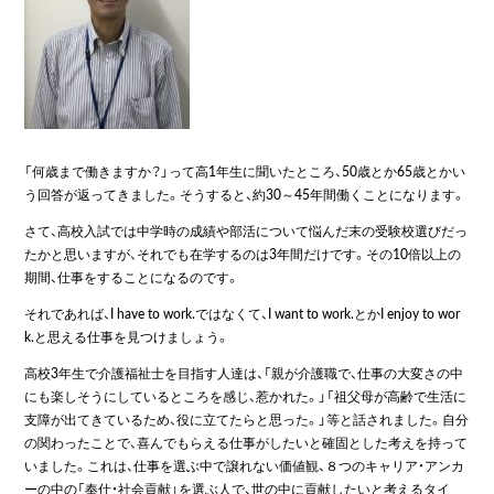
「何歳まで働きますか？」って高1年生に聞いたところ、50歳とか65歳とかい
う回答が返ってきました。そうすると、約30～45年間働くことになります。
さて、高校入試では中学時の成績や部活について悩んだ末の受験校選びだっ
たかと思いますが、それでも在学するのは3年間だけです。その10倍以上の
期間、仕事をすることになるのです。
それであれば、I have to work.ではなくて、I want to work.とかI enjoy to wor
k.と思える仕事を見つけましょう。
高校3年生で介護福祉士を目指す人達は、「親が介護職で、仕事の大変さの中
にも楽しそうにしているところを感じ、惹かれた。」「祖父母が高齢で生活に
支障が出てきているため、役に立てたらと思った。」等と話されました。自分
の関わったことで、喜んでもらえる仕事がしたいと確固とした考えを持って
いました。これは、仕事を選ぶ中で譲れない価値観、８つのキャリア・アンカ
ーの中の「奉仕・社会貢献」を選ぶ人で、世の中に貢献したいと考えるタイ