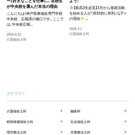
ー】好きなことを仕事に。在校生
よう！
が中央校を選んだ本当の理由
【新高3生必見】3月から進路活動
を始める人が「絶対的に有利」な3つ
こんにちは！神戸医療福祉専門学校
の理由
...
中央校 広報課の樋口です。ここで
は、中央校広報...
2026.3.1
介護福祉士科
2026.4.22
介護福祉士科
カテゴリー
介護福祉士科
鍼灸科
精神保健福祉士科
社会福祉士科
理学療法士科
作業療法士科