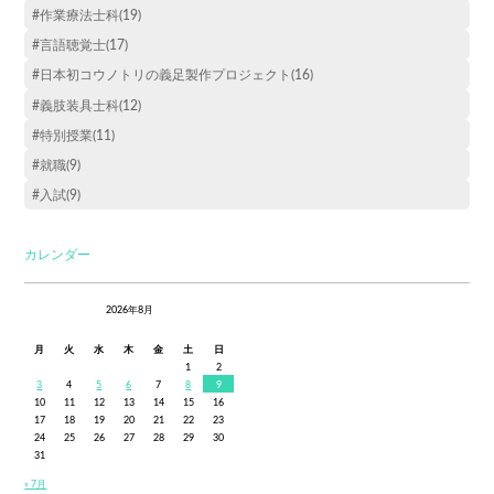
#作業療法士科(19)
#言語聴覚士(17)
#日本初コウノトリの義足製作プロジェクト(16)
#義肢装具士科(12)
#特別授業(11)
#就職(9)
#入試(9)
カレンダー
2026年8月
月
火
水
木
金
土
日
1
2
3
4
5
6
7
8
9
10
11
12
13
14
15
16
17
18
19
20
21
22
23
24
25
26
27
28
29
30
31
« 7月