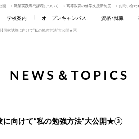
公開
職業実践専門課程について
高等教育の修学支援新制度
お問い合わ
学校案内
オープンキャンパス
資格・就職
科】国家試験に向けて“私の勉強方法”大公開★③
NEWS＆TOPICS
験に向けて“私の勉強方法”大公開★③