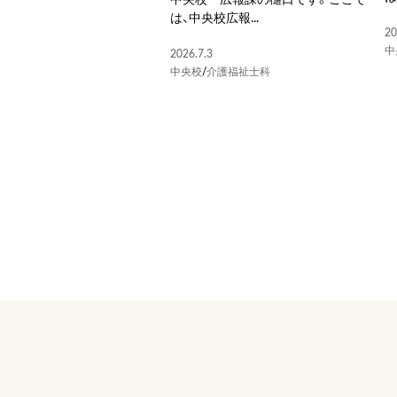
は、中央校広報...
20
中
2026.7.3
中央校
/
介護福祉士科