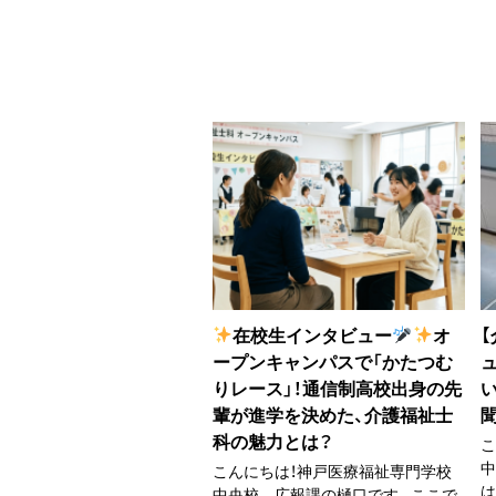
在校生インタビュー
オ
ープンキャンパスで「かたつむ
りレース」！通信制高校出身の先
輩が進学を決めた、介護福祉士
科の魅力とは？
こ
こんにちは！神戸医療福祉専門学校
は
中央校 広報課の樋口です。ここで