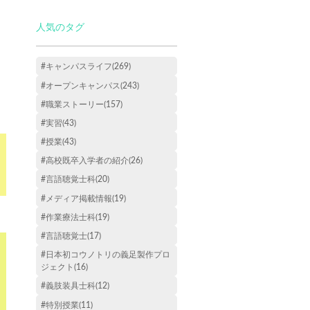
人気のタグ
#キャンパスライフ(269)
#オープンキャンパス(243)
#職業ストーリー(157)
#実習(43)
#授業(43)
#高校既卒入学者の紹介(26)
#言語聴覚士科(20)
#メディア掲載情報(19)
#作業療法士科(19)
#言語聴覚士(17)
#日本初コウノトリの義足製作プロ
ジェクト(16)
#義肢装具士科(12)
#特別授業(11)