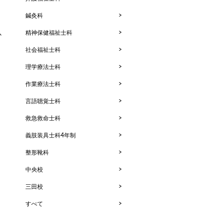
鍼灸科
精神保健福祉士科
か
社会福祉士科
理学療法士科
作業療法士科
言語聴覚士科
救急救命士科
義肢装具士科4年制
整形靴科
中央校
三田校
すべて