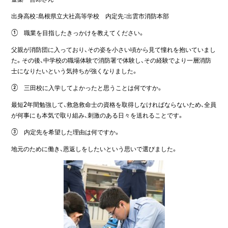
出身高校：島根県立大社高等学校 内定先：出雲市消防本部
① 職業を目指したきっかけを教えてください。
父親が消防団に入っており、その姿を小さい頃から見て憧れを抱いていまし
た。その後、中学校の職場体験で消防署で体験し、その経験でより一層消防
士になりたいという気持ちが強くなりました。
② 三田校に入学してよかったと思うことは何ですか。
最短2年間勉強して、救急救命士の資格を取得しなければならないため、全員
が何事にも本気で取り組み、刺激のある日々を送れることです。
③ 内定先を希望した理由は何ですか。
地元のために働き、恩返しをしたいという思いで選びました。