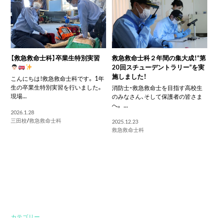
【救急救命士科】卒業生特別実習
救急救命士科２年間の集大成！“第
20回スチューデントラリー”を実
施しました！
こんにちは！救急救命士科です。 1年
生の卒業生特別実習を行いました。
消防士・救急救命士を目指す高校生
現場...
のみなさん、そして保護者の皆さま
へ。 ...
2026.1.28
三田校
/
救急救命士科
2025.12.23
救急救命士科
カテゴリー