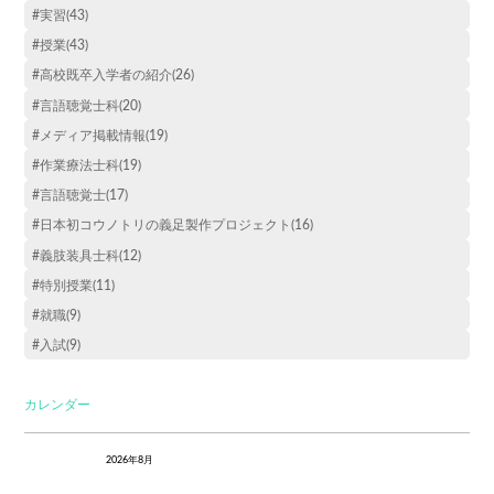
#実習(43)
#授業(43)
#高校既卒入学者の紹介(26)
#言語聴覚士科(20)
#メディア掲載情報(19)
#作業療法士科(19)
#言語聴覚士(17)
#日本初コウノトリの義足製作プロジェクト(16)
#義肢装具士科(12)
#特別授業(11)
#就職(9)
#入試(9)
カレンダー
2026年8月