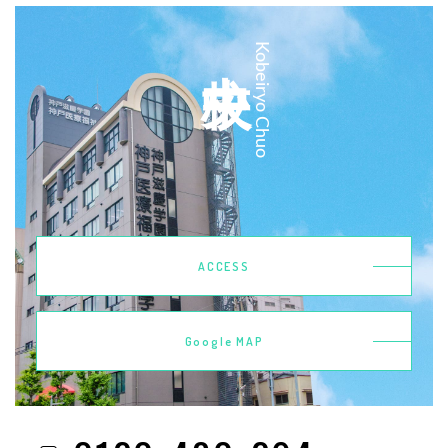
中央校
Kobeiryo Chuo
ACCESS
Google MAP