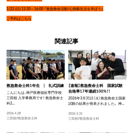
1/22 (日) 12:30～16:00 「救急救命活動！心肺蘇生法を学ぼう」
ご予約はこちら
関連記事
救急救命士科1年生 | 礼式訓練
【速報】救急救命士科 国家試験
合格率17年連続100%！！
こんにちは、神戸医療福祉専門学校
三田校 入学事務局です！ 救急救命士
2026年3月31日（火）救急救命士国家
科2...
試験の結果が発表されました。 神...
2026.4.28
2026.3.31
三田校
/
救急救命士科
三田校
/
救急救命士科