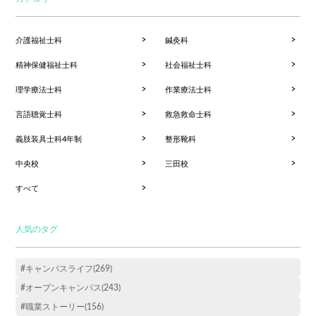
介護福祉士科
鍼灸科
精神保健福祉士科
社会福祉士科
理学療法士科
作業療法士科
言語聴覚士科
救急救命士科
義肢装具士科4年制
整形靴科
中央校
三田校
すべて
人気のタグ
#キャンパスライフ(269)
#オープンキャンパス(243)
#職業ストーリー(156)