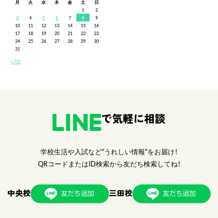
月
火
水
木
金
土
日
1
2
3
4
5
6
7
8
9
10
11
12
13
14
15
16
17
18
19
20
21
22
23
24
25
26
27
28
29
30
31
« 7月
で気軽に相談
学校生活や入試など"うれしい情報"をお届け！
QRコードまたはID検索から友だち検索してね！
中央校
三田校