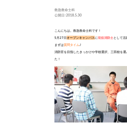
救急救命士科
公開日：2018.5.30
こんにちは。救急救命士科です！
5
月27日
オープンキャンパス
に
現役消防士
として活
まずは
質問タイム
♪
消防官を目指したきっかけや学校選択、三田校を選
た！