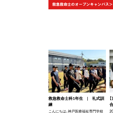
救急救命士科1年生 | 礼式訓
練
合
こんにちは、神戸医療福祉専門学校
2