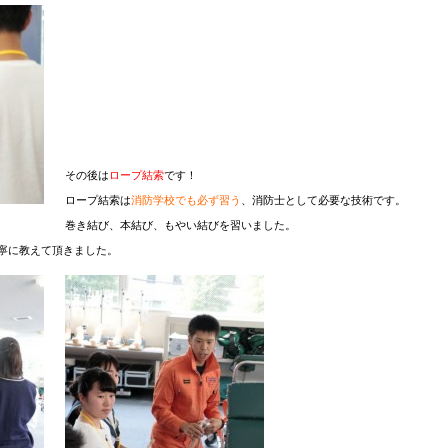
その後は
ロープ結索
です！
ロープ結索は
消防学校でも必ず習う
、消防士として必要な技術です。
巻き結び、本結び、もやい結びを習いました。
寧に教えて頂きました。