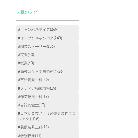
人気のタグ
#キャンパスライフ(269)
#オープンキャンパス(243)
#職業ストーリー(156)
#実習(43)
#授業(43)
#高校既卒入学者の紹介(26)
#言語聴覚士科(20)
#メディア掲載情報(19)
#作業療法士科(19)
#言語聴覚士(17)
#日本初コウノトリの義足製作プロ
ジェクト(16)
#義肢装具士科(12)
#特別授業(11)