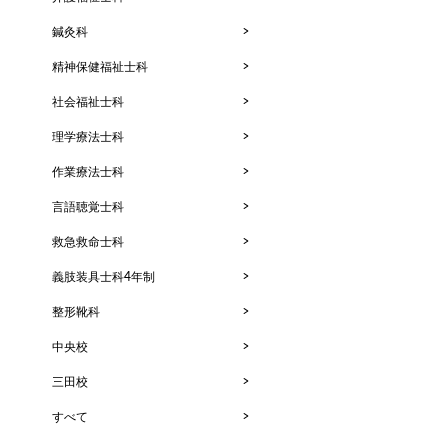
鍼灸科
精神保健福祉士科
社会福祉士科
理学療法士科
作業療法士科
言語聴覚士科
救急救命士科
義肢装具士科4年制
整形靴科
中央校
三田校
すべて