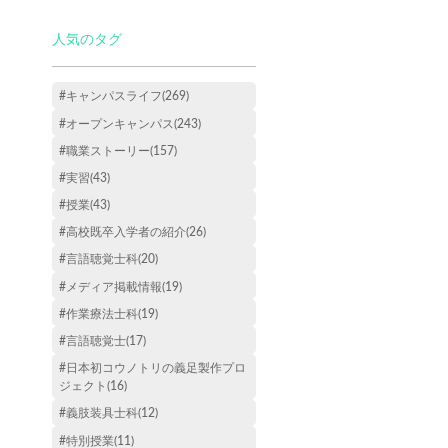
人気のタグ
#キャンパスライフ(269)
#オープンキャンパス(243)
#職業ストーリー(157)
#実習(43)
#授業(43)
#高校既卒入学者の紹介(26)
#言語聴覚士科(20)
#メディア掲載情報(19)
#作業療法士科(19)
#言語聴覚士(17)
#日本初コウノトリの義足製作プロ
ジェクト(16)
#義肢装具士科(12)
#特別授業(11)