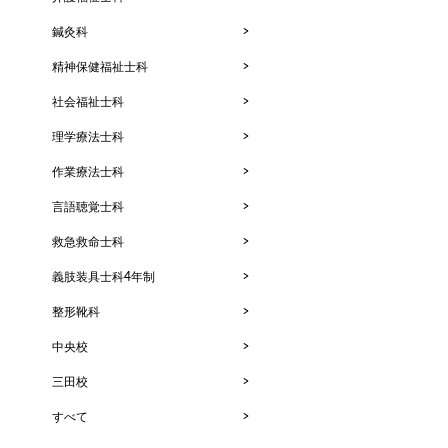
鍼灸科
精神保健福祉士科
社会福祉士科
理学療法士科
作業療法士科
言語聴覚士科
救急救命士科
義肢装具士科4年制
整形靴科
中央校
三田校
すべて