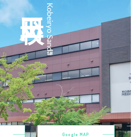
三田校
Kobeiryo Sanda
Google MAP