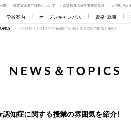
公開
職業実践専門課程について
高等教育の修学支援新制度
お問い合わ
学校案内
オープンキャンパス
資格・就職
PICS
【介護福祉士科】２年生★認知症に関する授業の雰囲気を紹介！
NEWS＆TOPICS
★認知症に関する授業の雰囲気を紹介！