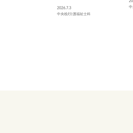
20
中
2026.7.3
中央校
/
介護福祉士科