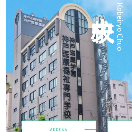
中央校
Kobeiryo Chuo
ACCESS