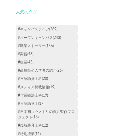
人気のタグ
#キャンパスライフ(269)
#オープンキャンパス(243)
#職業ストーリー(156)
#実習(43)
#授業(43)
#高校既卒入学者の紹介(26)
#言語聴覚士科(20)
#メディア掲載情報(19)
#作業療法士科(19)
#言語聴覚士(17)
#日本初コウノトリの義足製作プロ
ジェクト(16)
#義肢装具士科(12)
#特別授業(11)