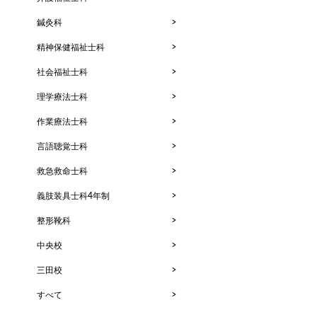
鍼灸科
精神保健福祉士科
社会福祉士科
理学療法士科
作業療法士科
言語聴覚士科
救急救命士科
義肢装具士科4年制
整形靴科
中央校
三田校
すべて