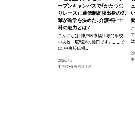
ープンキャンパスで「かたつむ
りレース」！通信制高校出身の先
輩が進学を決めた、介護福祉士
科の魅力とは？
こ
こんにちは！神戸医療福祉専門学校
は
中央校 広報課の樋口です。ここで
は、中央校広報...
20
中
2026.7.3
中央校
/
介護福祉士科