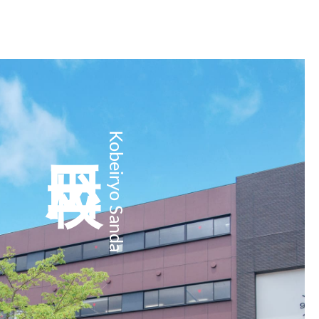
三田校
Kobeiryo Sanda