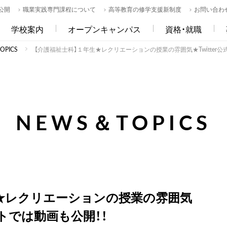
公開
職業実践専門課程について
高等教育の修学支援新制度
お問い合わ
学校案内
オープンキャンパス
資格・就職
PICS
【介護福祉士科】１年生★レクリエーションの授業の雰囲気★Twitter公
NEWS＆TOPICS
生★レクリエーションの授業の雰囲気
ントでは動画も公開！！