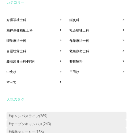
カテゴリー
介護福祉士科
鍼灸科
精神保健福祉士科
社会福祉士科
理学療法士科
作業療法士科
言語聴覚士科
救急救命士科
義肢装具士科4年制
整形靴科
中央校
三田校
すべて
人気のタグ
#キャンパスライフ(269)
#オープンキャンパス(243)
#職業ストーリー(156)