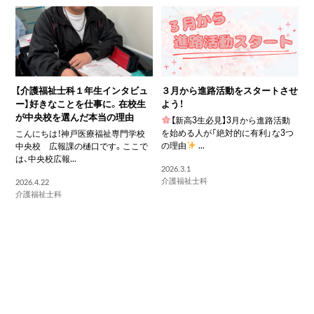
【介護福祉士科１年生インタビュ
３月から進路活動をスタートさせ
ー】好きなことを仕事に。在校生
よう！
が中央校を選んだ本当の理由
【新高3生必見】3月から進路活動
を始める人が「絶対的に有利」な3つ
こんにちは！神戸医療福祉専門学校
の理由
...
中央校 広報課の樋口です。ここで
は、中央校広報...
2026.3.1
介護福祉士科
2026.4.22
介護福祉士科