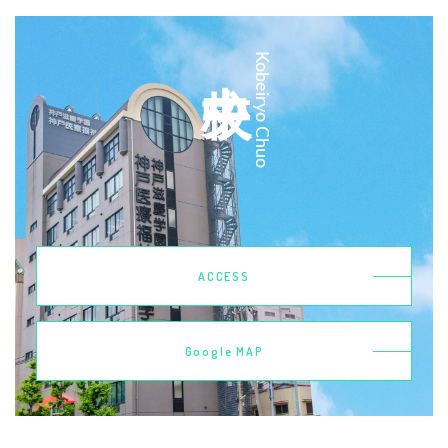
中央校
Kobeiryo Chuo
ACCESS
Google MAP