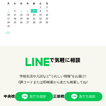
月
火
水
木
金
土
日
1
2
3
4
5
6
7
8
9
10
11
12
13
14
15
16
17
18
19
20
21
22
23
24
25
26
27
28
29
30
31
« 7月
で気軽に相談
学校生活や入試など"うれしい情報"をお届け！
QRコードまたはID検索から友だち検索してね！
中央校
三田校