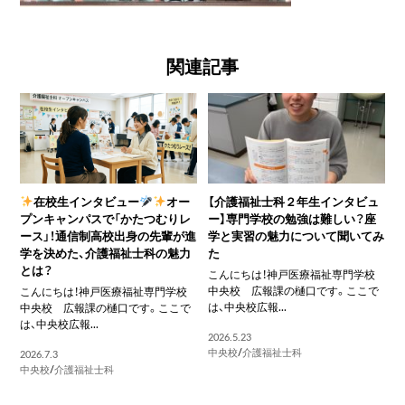
関連記事
在校生インタビュー
オー
【介護福祉士科２年生インタビュ
プンキャンパスで「かたつむりレ
ー】専門学校の勉強は難しい？座
ース」！通信制高校出身の先輩が進
学と実習の魅力について聞いてみ
学を決めた、介護福祉士科の魅力
た
とは？
こんにちは！神戸医療福祉専門学校
中央校 広報課の樋口です。ここで
こんにちは！神戸医療福祉専門学校
は、中央校広報...
中央校 広報課の樋口です。ここで
は、中央校広報...
2026.5.23
中央校
/
介護福祉士科
2026.7.3
中央校
/
介護福祉士科