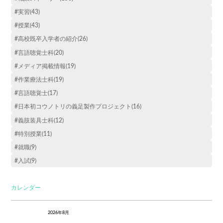
#実習(43)
#授業(43)
#高校既卒入学者の紹介(26)
#言語聴覚士科(20)
#メディア掲載情報(19)
#作業療法士科(19)
#言語聴覚士(17)
#日本初コウノトリの義足製作プロジェクト(16)
#義肢装具士科(12)
#特別授業(11)
#就職(9)
#入試(9)
カレンダー
2026年8月