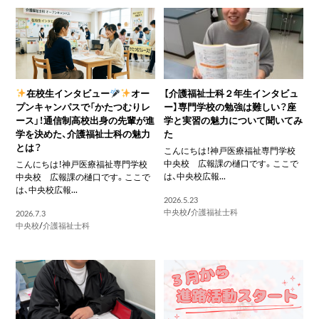
在校生インタビュー
オー
【介護福祉士科２年生インタビュ
プンキャンパスで「かたつむりレ
ー】専門学校の勉強は難しい？座
ース」！通信制高校出身の先輩が進
学と実習の魅力について聞いてみ
学を決めた、介護福祉士科の魅力
た
とは？
こんにちは！神戸医療福祉専門学校
中央校 広報課の樋口です。ここで
こんにちは！神戸医療福祉専門学校
は、中央校広報...
中央校 広報課の樋口です。ここで
は、中央校広報...
2026.5.23
中央校
/
介護福祉士科
2026.7.3
中央校
/
介護福祉士科