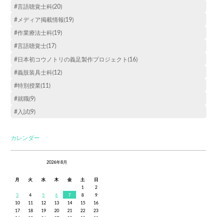
#言語聴覚士科(20)
#メディア掲載情報(19)
#作業療法士科(19)
#言語聴覚士(17)
#日本初コウノトリの義足製作プロジェクト(16)
#義肢装具士科(12)
#特別授業(11)
#就職(9)
#入試(9)
カレンダー
2026年8月
月
火
水
木
金
土
日
1
2
3
4
5
6
7
8
9
10
11
12
13
14
15
16
17
18
19
20
21
22
23