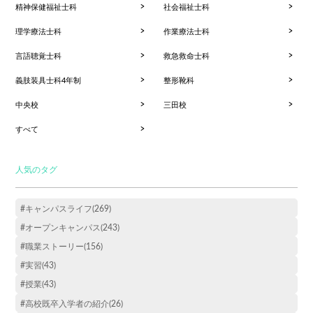
精神保健福祉士科
社会福祉士科
理学療法士科
作業療法士科
言語聴覚士科
救急救命士科
義肢装具士科4年制
整形靴科
中央校
三田校
すべて
人気のタグ
#キャンパスライフ(269)
#オープンキャンパス(243)
#職業ストーリー(156)
#実習(43)
#授業(43)
#高校既卒入学者の紹介(26)