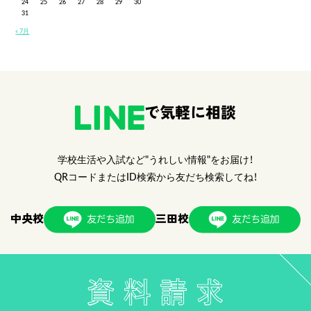
24
25
26
27
28
29
30
31
« 7月
で気軽に相談
学校生活や入試など"うれしい情報"をお届け！
QRコードまたはID検索から友だち検索してね！
中央校
三田校