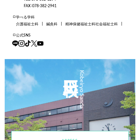
FAX：078-382-2941
学べる学科
介護福祉士科
鍼灸科
精神保健福祉士科
社会福祉士科
公式SNS
三田校
Kobeiryo Sanda