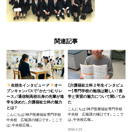
関連記事
在校生インタビュー
オー
【介護福祉士科２年生インタビュ
プンキャンパスで「かたつむりレ
ー】専門学校の勉強は難しい？座
ース」！通信制高校出身の先輩が進
学と実習の魅力について聞いてみ
学を決めた、介護福祉士科の魅力
た
とは？
こんにちは！神戸医療福祉専門学校
中央校 広報課の樋口です。ここで
こんにちは！神戸医療福祉専門学校
は、中央校広報...
中央校 広報課の樋口です。ここで
は、中央校広報...
2026.5.23