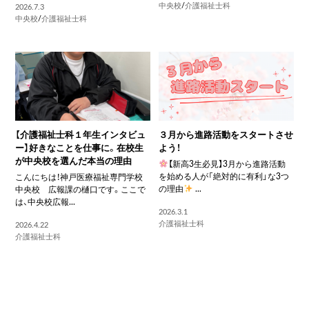
中央校
/
介護福祉士科
2026.7.3
中央校
/
介護福祉士科
【介護福祉士科１年生インタビュ
３月から進路活動をスタートさせ
ー】好きなことを仕事に。在校生
よう！
が中央校を選んだ本当の理由
【新高3生必見】3月から進路活動
を始める人が「絶対的に有利」な3つ
こんにちは！神戸医療福祉専門学校
の理由
...
中央校 広報課の樋口です。ここで
は、中央校広報...
2026.3.1
介護福祉士科
2026.4.22
介護福祉士科