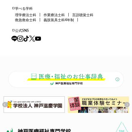
学べる学科
理学療法士科
作業療法士科
言語聴覚士科
救急救命士科
義肢装具士科4年制
公式SNS