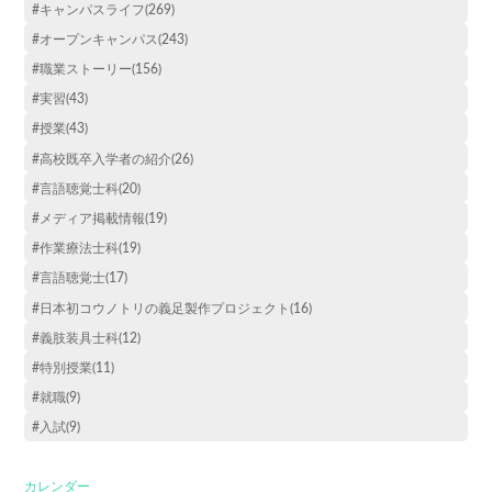
#キャンパスライフ(269)
#オープンキャンパス(243)
#職業ストーリー(156)
#実習(43)
#授業(43)
#高校既卒入学者の紹介(26)
#言語聴覚士科(20)
#メディア掲載情報(19)
#作業療法士科(19)
#言語聴覚士(17)
#日本初コウノトリの義足製作プロジェクト(16)
#義肢装具士科(12)
#特別授業(11)
#就職(9)
#入試(9)
カレンダー