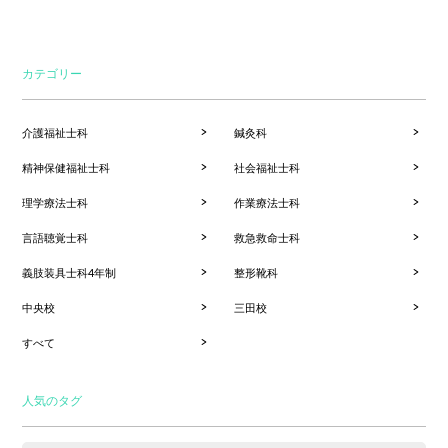
カテゴリー
介護福祉士科
鍼灸科
精神保健福祉士科
社会福祉士科
理学療法士科
作業療法士科
言語聴覚士科
救急救命士科
義肢装具士科4年制
整形靴科
中央校
三田校
すべて
人気のタグ