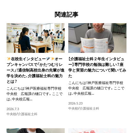
関連記事
在校生インタビュー
オー
【介護福祉士科２年生インタビュ
プンキャンパスで「かたつむりレ
ー】専門学校の勉強は難しい？座
ース」！通信制高校出身の先輩が進
学と実習の魅力について聞いてみ
学を決めた、介護福祉士科の魅力
た
とは？
こんにちは！神戸医療福祉専門学校
中央校 広報課の樋口です。ここで
こんにちは！神戸医療福祉専門学校
は、中央校広報...
中央校 広報課の樋口です。ここで
は、中央校広報...
2026.5.23
中央校
/
介護福祉士科
2026.7.3
中央校
/
介護福祉士科