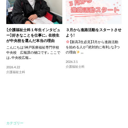
【介護福祉士科１年生インタビュ
３月から進路活動をスタートさせ
ー】好きなことを仕事に。在校生
よう！
が中央校を選んだ本当の理由
【新高3生必見】3月から進路活動
を始める人が「絶対的に有利」な3つ
こんにちは！神戸医療福祉専門学校
の理由
...
中央校 広報課の樋口です。ここで
は、中央校広報...
2026.3.1
介護福祉士科
2026.4.22
介護福祉士科
カテゴリー