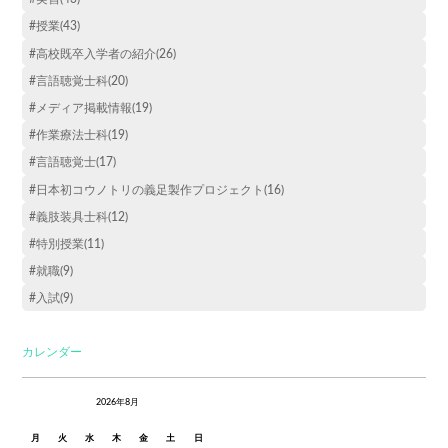
#授業(43)
#高校既卒入学者の紹介(26)
#言語聴覚士科(20)
#メディア掲載情報(19)
#作業療法士科(19)
#言語聴覚士(17)
#日本初コウノトリの義足製作プロジェクト(16)
#義肢装具士科(12)
#特別授業(11)
#就職(9)
#入試(9)
カレンダー
2026年8月
月
火
水
木
金
土
日