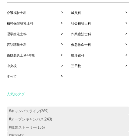
介護福祉士科
鍼灸科
精神保健福祉士科
社会福祉士科
理学療法士科
作業療法士科
言語聴覚士科
救急救命士科
義肢装具士科4年制
整形靴科
中央校
三田校
すべて
人気のタグ
#キャンパスライフ(269)
#オープンキャンパス(243)
#職業ストーリー(156)
#実習(43)