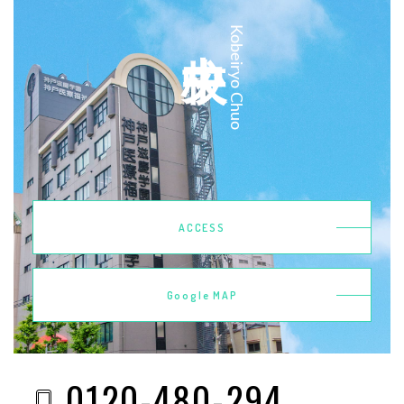
中央校
Kobeiryo Chuo
ACCESS
Google MAP
0120-480-294