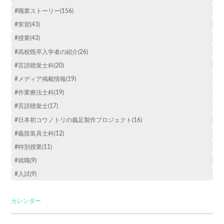
#職業ストーリー(156)
#実習(43)
#授業(43)
#高校既卒入学者の紹介(26)
#言語聴覚士科(20)
#メディア掲載情報(19)
#作業療法士科(19)
#言語聴覚士(17)
#日本初コウノトリの義足製作プロジェクト(16)
#義肢装具士科(12)
#特別授業(11)
#就職(9)
#入試(9)
カレンダー