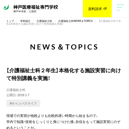
資料請求
トップ
学科紹介
介護福祉士科
介護福祉士科NEWS＆TOPICS
【介護福祉士科２年
生】本格化する施設実習に向けて特別講義を実施！
NEWS＆TOPICS
【介護福祉士科２年生】本格化する施設実習に向け
て特別講義を実施！
介護福祉士科
公開日：2018.5.7
#キャンパスライフ
現場での実習が他校よりも比較的遅い時期から始まるので、
学内で知識・技術をじっくりと身につけた後、自信をもって施設実習にのぞ
めるということが、