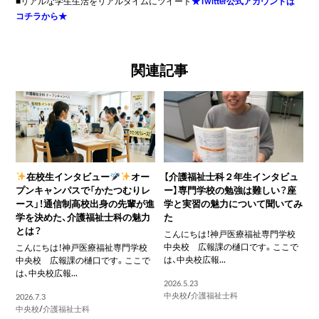
■リアルな学生生活をリアルタイムにツイート
★Twitter公式アカウントは
コチラから★
関連記事
在校生インタビュー
オー
【介護福祉士科２年生インタビュ
プンキャンパスで「かたつむりレ
ー】専門学校の勉強は難しい？座
ース」！通信制高校出身の先輩が進
学と実習の魅力について聞いてみ
学を決めた、介護福祉士科の魅力
た
とは？
こんにちは！神戸医療福祉専門学校
中央校 広報課の樋口です。ここで
こんにちは！神戸医療福祉専門学校
は、中央校広報...
中央校 広報課の樋口です。ここで
は、中央校広報...
2026.5.23
中央校
/
介護福祉士科
2026.7.3
中央校
/
介護福祉士科