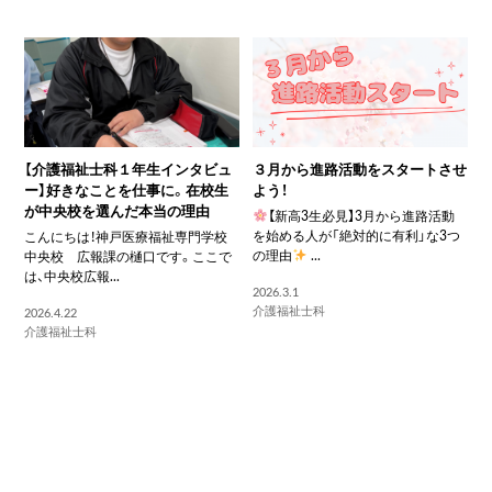
【介護福祉士科１年生インタビュ
３月から進路活動をスタートさせ
ー】好きなことを仕事に。在校生
よう！
が中央校を選んだ本当の理由
【新高3生必見】3月から進路活動
を始める人が「絶対的に有利」な3つ
こんにちは！神戸医療福祉専門学校
の理由
...
中央校 広報課の樋口です。ここで
は、中央校広報...
2026.3.1
介護福祉士科
2026.4.22
介護福祉士科