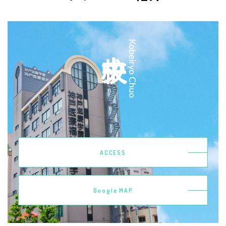
中央校
Kobeiryo Chuo
ACCESS
Google MAP