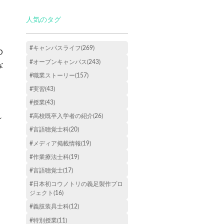
人気のタグ
#キャンパスライフ(269)
Ｏ
#オープンキャンパス(243)
な
#職業ストーリー(157)
#実習(43)
#授業(43)
れ
#高校既卒入学者の紹介(26)
#言語聴覚士科(20)
#メディア掲載情報(19)
#作業療法士科(19)
#言語聴覚士(17)
#日本初コウノトリの義足製作プロ
ジェクト(16)
#義肢装具士科(12)
#特別授業(11)