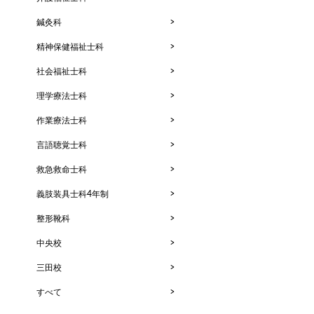
鍼灸科
精神保健福祉士科
社会福祉士科
理学療法士科
作業療法士科
言語聴覚士科
救急救命士科
義肢装具士科4年制
整形靴科
中央校
三田校
すべて