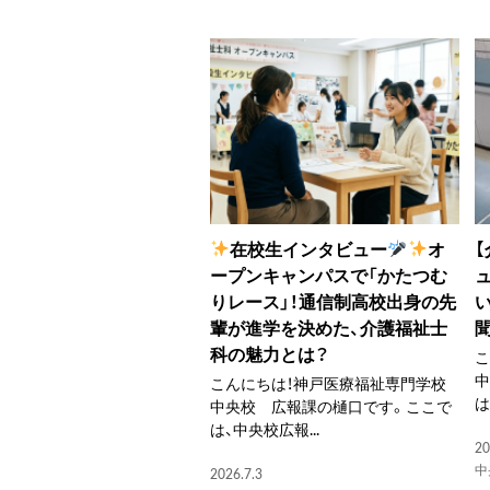
在校生インタビュー
オ
ープンキャンパスで「かたつむ
りレース」！通信制高校出身の先
輩が進学を決めた、介護福祉士
科の魅力とは？
こ
こんにちは！神戸医療福祉専門学校
は
中央校 広報課の樋口です。ここで
は、中央校広報...
20
中
2026.7.3