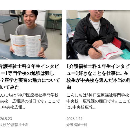
【介護福祉士科２年生インタビ
【介護福祉士科１年生インタビ
ュー】専門学校の勉強は難し
ュー】好きなことを仕事に。在
い？座学と実習の魅力について
校生が中央校を選んだ本当の
聞いてみた
由
んにちは！神戸医療福祉専門学校
こんにちは！神戸医療福祉専門学校
中央校 広報課の樋口です。ここで
中央校 広報課の樋口です。ここ
、中央校広報...
は、中央校広報...
26.5.23
2026.4.22
央校
/
介護福祉士科
介護福祉士科