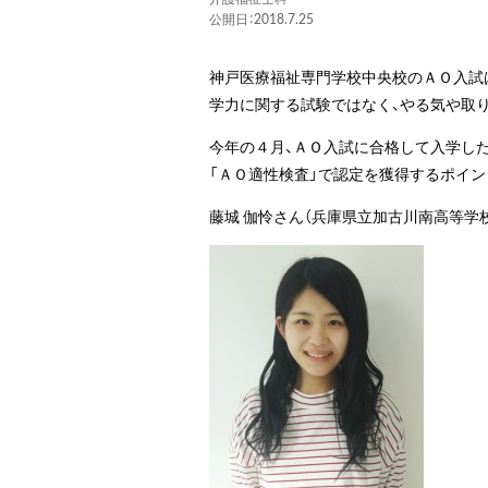
公開日：2018.7.25
神戸医療福祉専門学校中央校のＡＯ入試は
学力に関する試験ではなく、やる気や取
今年の４月、ＡＯ入試に合格して入学した
「ＡＯ適性検査」で認定を獲得するポイ
藤城 伽怜さん（兵庫県立加古川南高等学