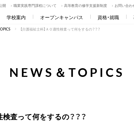
公開
職業実践専門課程について
高等教育の修学支援新制度
お問い合わ
学校案内
オープンキャンパス
資格・就職
PICS
【介護福祉士科】ＡＯ適性検査って何をするの？？？
NEWS＆TOPICS
性検査って何をするの？？？