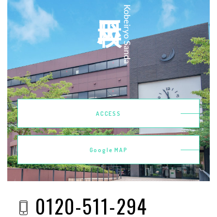
三田校
Kobeiryo Sanda
ACCESS
Google MAP
0120-511-294