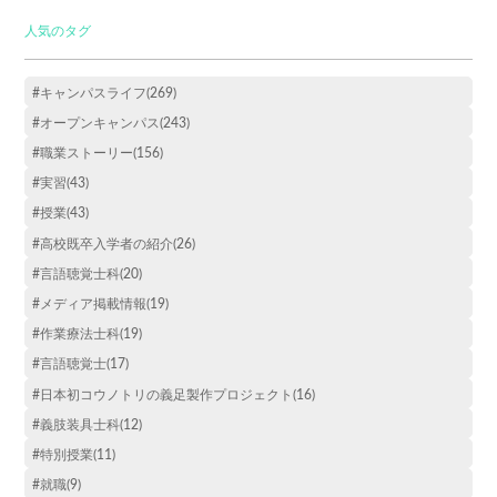
人気のタグ
#キャンパスライフ(269)
#オープンキャンパス(243)
#職業ストーリー(156)
#実習(43)
#授業(43)
#高校既卒入学者の紹介(26)
#言語聴覚士科(20)
#メディア掲載情報(19)
#作業療法士科(19)
#言語聴覚士(17)
#日本初コウノトリの義足製作プロジェクト(16)
#義肢装具士科(12)
#特別授業(11)
#就職(9)