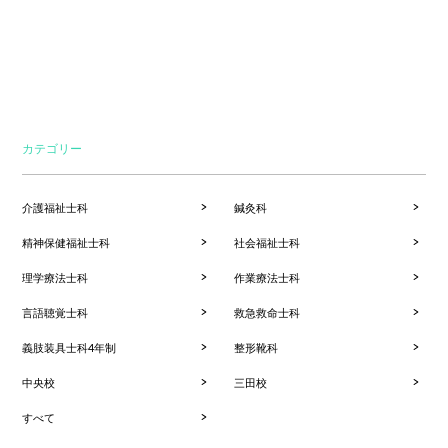
カテゴリー
介護福祉士科
鍼灸科
精神保健福祉士科
社会福祉士科
理学療法士科
作業療法士科
言語聴覚士科
救急救命士科
義肢装具士科4年制
整形靴科
中央校
三田校
すべて