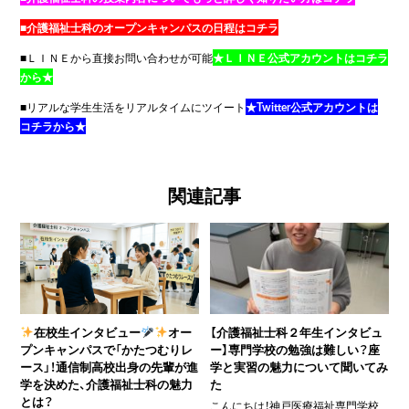
■介護福祉士科のオープンキャンパスの日程はコチラ
■ＬＩＮＥから直接お問い合わせが可能
★ＬＩＮＥ公式アカウントはコチラ
から★
■リアルな学生生活をリアルタイムにツイート
★Twitter公式アカウントは
コチラから★
関連記事
在校生インタビュー
オー
【介護福祉士科２年生インタビュ
プンキャンパスで「かたつむりレ
ー】専門学校の勉強は難しい？座
ース」！通信制高校出身の先輩が進
学と実習の魅力について聞いてみ
学を決めた、介護福祉士科の魅力
た
とは？
こんにちは！神戸医療福祉専門学校