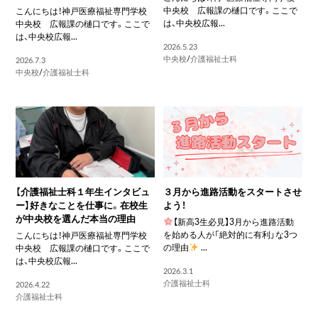
中央校 広報課の樋口です。ここで
こんにちは！神戸医療福祉専門学校
は、中央校広報...
中央校 広報課の樋口です。ここで
は、中央校広報...
2026.5.23
中央校
/
介護福祉士科
2026.7.3
中央校
/
介護福祉士科
【介護福祉士科１年生インタビュ
３月から進路活動をスタートさせ
ー】好きなことを仕事に。在校生
よう！
が中央校を選んだ本当の理由
【新高3生必見】3月から進路活動
を始める人が「絶対的に有利」な3つ
こんにちは！神戸医療福祉専門学校
の理由
...
中央校 広報課の樋口です。ここで
は、中央校広報...
2026.3.1
介護福祉士科
2026.4.22
介護福祉士科