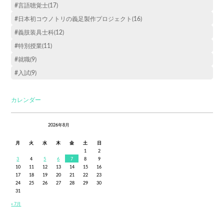
#言語聴覚士(17)
#日本初コウノトリの義足製作プロジェクト(16)
#義肢装具士科(12)
#特別授業(11)
#就職(9)
#入試(9)
カレンダー
2026年8月
月
火
水
木
金
土
日
1
2
3
4
5
6
7
8
9
10
11
12
13
14
15
16
17
18
19
20
21
22
23
24
25
26
27
28
29
30
31
« 7月