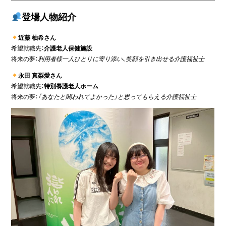
登場人物紹介
近藤 柚希さん
希望就職先：
介護老人保健施設
将来の夢：
利用者様一人ひとりに寄り添い、笑顔を引き出せる介護福祉士
永田 真梨愛さん
希望就職先：
特別養護老人ホーム
将来の夢：
「あなたと関われてよかった」と思ってもらえる介護福祉士