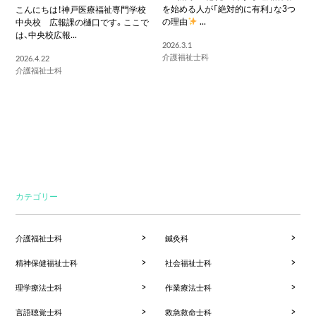
を始める人が「絶対的に有利」な3つ
こんにちは！神戸医療福祉専門学校
の理由
...
中央校 広報課の樋口です。ここで
は、中央校広報...
2026.3.1
介護福祉士科
2026.4.22
介護福祉士科
カテゴリー
介護福祉士科
鍼灸科
精神保健福祉士科
社会福祉士科
理学療法士科
作業療法士科
言語聴覚士科
救急救命士科