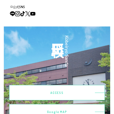
公式SNS
三田校
Kobeiryo Sanda
ACCESS
Google MAP