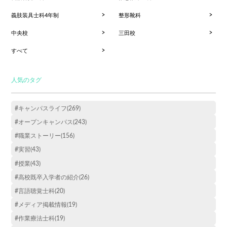
義肢装具士科4年制
整形靴科
中央校
三田校
すべて
人気のタグ
#キャンパスライフ(269)
#オープンキャンパス(243)
#職業ストーリー(156)
#実習(43)
#授業(43)
#高校既卒入学者の紹介(26)
#言語聴覚士科(20)
#メディア掲載情報(19)
#作業療法士科(19)