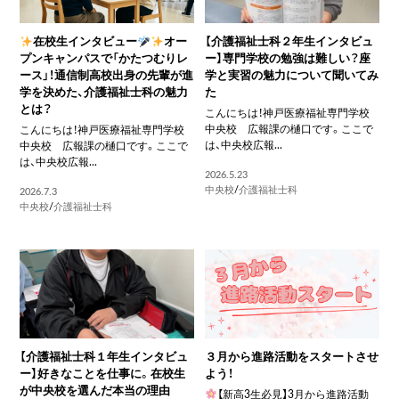
在校生インタビュー
オー
【介護福祉士科２年生インタビュ
プンキャンパスで「かたつむりレ
ー】専門学校の勉強は難しい？座
ース」！通信制高校出身の先輩が進
学と実習の魅力について聞いてみ
学を決めた、介護福祉士科の魅力
た
とは？
こんにちは！神戸医療福祉専門学校
中央校 広報課の樋口です。ここで
こんにちは！神戸医療福祉専門学校
は、中央校広報...
中央校 広報課の樋口です。ここで
は、中央校広報...
2026.5.23
中央校
/
介護福祉士科
2026.7.3
中央校
/
介護福祉士科
【介護福祉士科１年生インタビュ
３月から進路活動をスタートさせ
ー】好きなことを仕事に。在校生
よう！
が中央校を選んだ本当の理由
【新高3生必見】3月から進路活動