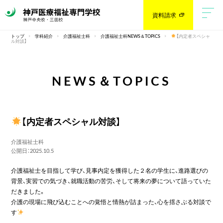
資料請求
トップ
学科紹介
介護福祉士科
介護福祉士科NEWS＆TOPICS
【内定者スペシャ
ル対談】
NEWS＆TOPICS
【内定者スペシャル対談】
介護福祉士科
公開日：2025.10.5
介護福祉士を目指して学び、見事内定を獲得した２名の学生に、進路選びの
背景、実習での気づき、就職活動の苦労、そして将来の夢について語っていた
だきました。
介護の現場に飛び込むことへの覚悟と情熱が詰まった、心を揺さぶる対談で
す