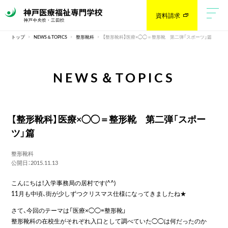
資料請求
トップ
NEWS＆TOPICS
整形靴科
【整形靴科】医療×◯◯＝整形靴 第二弾「スポーツ」篇
NEWS＆TOPICS
【整形靴科】医療×◯◯＝整形靴 第二弾「スポー
ツ」篇
整形靴科
公開日：2015.11.13
こんにちは！入学事務局の居村です(^^)
11月も中頃、街が少しずつクリスマス仕様になってきましたね★
さて、今回のテーマは「医療×◯◯=整形靴」
整形靴科の在校生がそれぞれ入口として調べていた◯◯は何だったのか