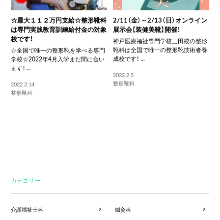
☆最大１１２万円支給☆整形靴科
2/11（金）～2/13（日）オンライン
は専門実践教育訓練給付金の対象
展示会【装健美靴】開催！
校です！
神戸医療福祉専門学校三田校の整形
靴科は全国で唯一の整形靴技術者養
☆全国で唯一の整形靴を学べる専門
成校です！ ...
学校☆2022年4月入学まだ間に合い
ます！ ...
2022.2.5
整形靴科
2022.2.14
整形靴科
カテゴリー
介護福祉士科
鍼灸科