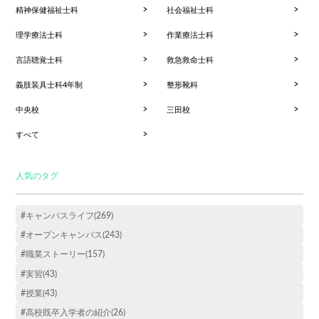
精神保健福祉士科
社会福祉士科
理学療法士科
作業療法士科
言語聴覚士科
救急救命士科
義肢装具士科4年制
整形靴科
中央校
三田校
すべて
人気のタグ
#キャンパスライフ(269)
#オープンキャンパス(243)
#職業ストーリー(157)
#実習(43)
#授業(43)
#高校既卒入学者の紹介(26)