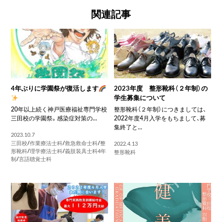
関連記事
4年ぶりに学園祭が復活します
2023年度 整形靴科（２年制）の
学生募集について
20年以上続く神戸医療福祉専門学校
整形靴科（２年制）につきましては、
三田校の学園祭。感染症対策の...
2022年度4月入学をもちまして、募
集終了と...
2023.10.7
三田校
/
作業療法士科
/
救急救命士科
/
整
2022.4.13
形靴科
/
理学療法士科
/
義肢装具士科4年
整形靴科
制
/
言語聴覚士科