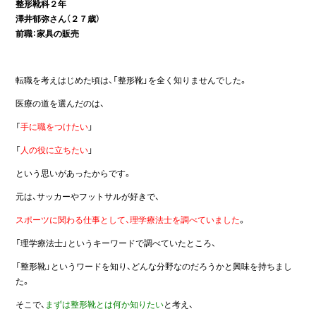
整形靴科２年
澤井郁弥さん（２７歳）
前職：家具の販売
転職を考えはじめた頃は、「整形靴」を全く知りませんでした。
医療の道を選んだのは、
「
手に職をつけたい
」
「
人の役に立ちたい
」
という思いがあったからです。
元は、サッカーやフットサルが好きで、
スポーツに関わる仕事として、理学療法士を調べていました
。
「理学療法士」というキーワードで調べていたところ、
「整形靴」というワードを知り、どんな分野なのだろうかと興味を持ちまし
た。
そこで、
まずは整形靴とは何か知りたい
と考え、