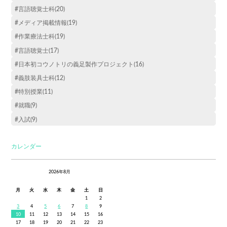
#言語聴覚士科(20)
#メディア掲載情報(19)
#作業療法士科(19)
#言語聴覚士(17)
#日本初コウノトリの義足製作プロジェクト(16)
#義肢装具士科(12)
#特別授業(11)
#就職(9)
#入試(9)
カレンダー
2026年8月
月
火
水
木
金
土
日
1
2
3
4
5
6
7
8
9
10
11
12
13
14
15
16
17
18
19
20
21
22
23