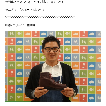
整形靴と出会ったきっかけを聞いてきました！
第二弾は…「スポーツ」篇です！
*-*-*-*-*-*-*-*-*-*-*-*-*-*-*-*-*-*-*-*-*-*-*-*-*-*-*-*-*-*-*-*-*-
医療×スポーツ＝整形靴