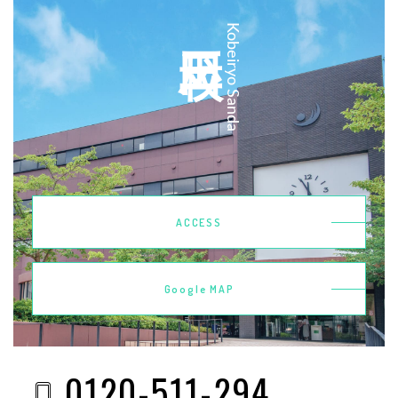
三田校
Kobeiryo Sanda
ACCESS
Google MAP
0120-511-294