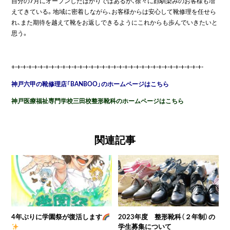
自分の7月にオープンしたばかりではあるが、徐々に顔馴染みのお客様も増
えてきている。地域に密着しながら、お客様からは安心して靴修理を任せら
れ、また期待を越えて靴をお返しできるようにこれからも歩んでいきたいと
思う。
+-+-+-+-+-+-+-+-+-+-+-+-+-+-+-+-+-+-+-+-+-+-+-+-+-+-+-+-+-+-+-+-+-+-
神戸六甲の靴修理店「BANBOO」のホームページはこちら
神戸医療福祉専門学校三田校整形靴科のホームページはこちら
関連記事
4年ぶりに学園祭が復活します
2023年度 整形靴科（２年制）の
学生募集について