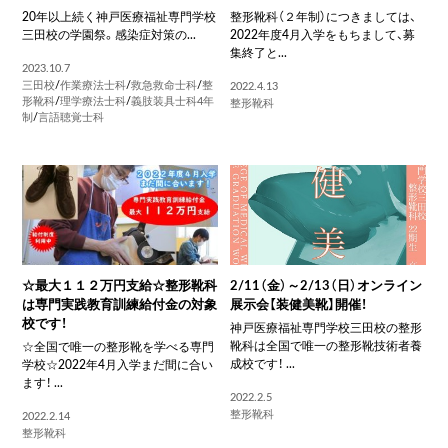
20年以上続く神戸医療福祉専門学校
整形靴科（２年制）につきましては、
三田校の学園祭。感染症対策の...
2022年度4月入学をもちまして、募
集終了と...
2023.10.7
三田校
/
作業療法士科
/
救急救命士科
/
整
2022.4.13
形靴科
/
理学療法士科
/
義肢装具士科4年
整形靴科
制
/
言語聴覚士科
☆最大１１２万円支給☆整形靴科
2/11（金）～2/13（日）オンライン
は専門実践教育訓練給付金の対象
展示会【装健美靴】開催！
校です！
神戸医療福祉専門学校三田校の整形
靴科は全国で唯一の整形靴技術者養
☆全国で唯一の整形靴を学べる専門
成校です！ ...
学校☆2022年4月入学まだ間に合い
ます！ ...
2022.2.5
整形靴科
2022.2.14
整形靴科