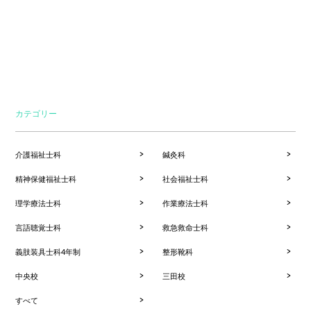
カテゴリー
介護福祉士科
鍼灸科
精神保健福祉士科
社会福祉士科
理学療法士科
作業療法士科
言語聴覚士科
救急救命士科
義肢装具士科4年制
整形靴科
中央校
三田校
すべて