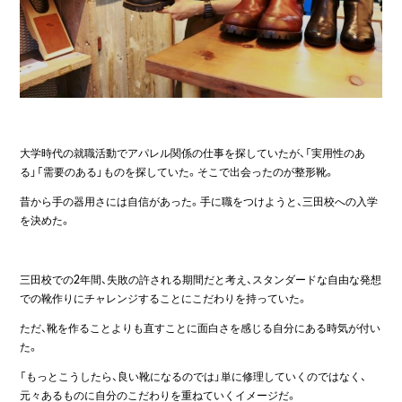
大学時代の就職活動でアパレル関係の仕事を探していたが、「実用性のあ
る」「需要のある」ものを探していた。そこで出会ったのが整形靴。
昔から手の器用さには自信があった。手に職をつけようと、三田校への入学
を決めた。
三田校での2年間、失敗の許される期間だと考え、スタンダードな自由な発想
での靴作りにチャレンジすることにこだわりを持っていた。
ただ、靴を作ることよりも直すことに面白さを感じる自分にある時気が付い
た。
「もっとこうしたら、良い靴になるのでは」単に修理していくのではなく、
元々あるものに自分のこだわりを重ねていくイメージだ。