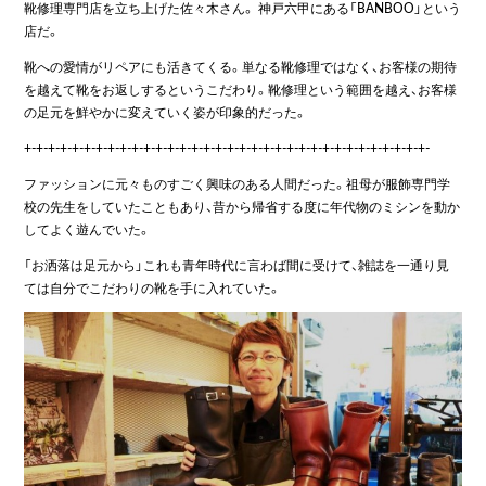
靴修理専門店を立ち上げた佐々木さん。 神戸六甲にある「BANBOO」という
店だ。
靴への愛情がリペアにも活きてくる。単なる靴修理ではなく、お客様の期待
を越えて靴をお返しするというこだわり。靴修理という範囲を越え、お客様
の足元を鮮やかに変えていく姿が印象的だった。
+-+-+-+-+-+-+-+-+-+-+-+-+-+-+-+-+-+-+-+-+-+-+-+-+-+-+-+-+-+-+-+-+-+-
ファッションに元々ものすごく興味のある人間だった。祖母が服飾専門学
校の先生をしていたこともあり、昔から帰省する度に年代物のミシンを動か
してよく遊んでいた。
「お洒落は足元から」これも青年時代に言わば間に受けて、雑誌を一通り見
ては自分でこだわりの靴を手に入れていた。