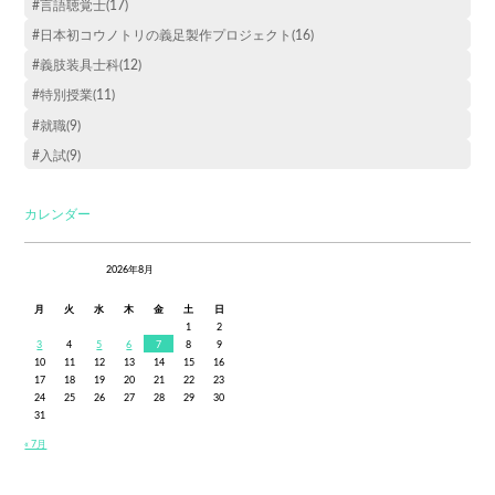
#言語聴覚士(17)
#日本初コウノトリの義足製作プロジェクト(16)
#義肢装具士科(12)
#特別授業(11)
#就職(9)
#入試(9)
カレンダー
2026年8月
月
火
水
木
金
土
日
1
2
3
4
5
6
7
8
9
10
11
12
13
14
15
16
17
18
19
20
21
22
23
24
25
26
27
28
29
30
31
« 7月