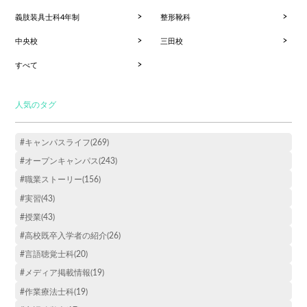
義肢装具士科4年制
整形靴科
中央校
三田校
すべて
人気のタグ
#キャンパスライフ(269)
#オープンキャンパス(243)
#職業ストーリー(156)
#実習(43)
#授業(43)
#高校既卒入学者の紹介(26)
#言語聴覚士科(20)
#メディア掲載情報(19)
#作業療法士科(19)