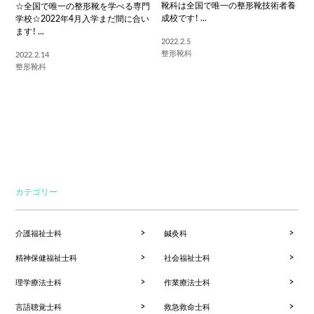
靴科は全国で唯一の整形靴技術者養
☆全国で唯一の整形靴を学べる専門
成校です！ ...
学校☆2022年4月入学まだ間に合い
ます！ ...
2022.2.5
整形靴科
2022.2.14
整形靴科
カテゴリー
介護福祉士科
鍼灸科
精神保健福祉士科
社会福祉士科
理学療法士科
作業療法士科
言語聴覚士科
救急救命士科