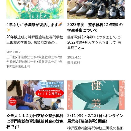
4年ぶりに学園祭が復活します
2023年度 整形靴科（２年制）の
学生募集について
20年以上続く神戸医療福祉専門学校
整形靴科（２年制）につきましては、
三田校の学園祭。感染症対策の...
2022年度4月入学をもちまして、募
集終了と...
2023.10.7
三田校
/
作業療法士科
/
救急救命士科
/
整
2022.4.13
形靴科
/
理学療法士科
/
義肢装具士科4年
整形靴科
制
/
言語聴覚士科
☆最大１１２万円支給☆整形靴科
2/11（金）～2/13（日）オンライン
は専門実践教育訓練給付金の対象
展示会【装健美靴】開催！
校です！
神戸医療福祉専門学校三田校の整形