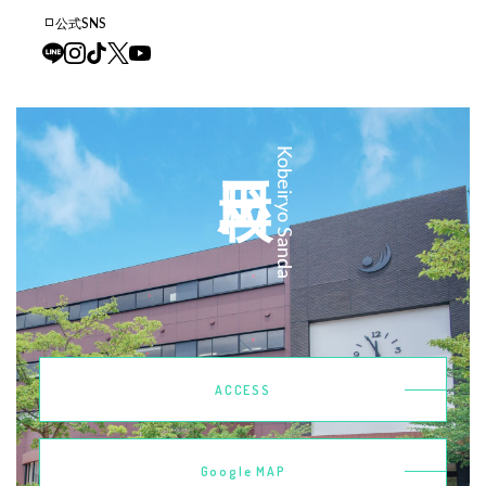
公式SNS
三田校
Kobeiryo Sanda
ACCESS
Google MAP