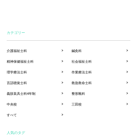
カテゴリー
介護福祉士科
鍼灸科
精神保健福祉士科
社会福祉士科
理学療法士科
作業療法士科
言語聴覚士科
救急救命士科
義肢装具士科4年制
整形靴科
中央校
三田校
すべて
人気のタグ