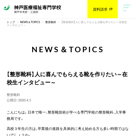
資料請求
トップ
NEWS＆TOPICS
整形靴科
【整形靴科】人に喜んでもらえる靴を作りたい～在校生
インタビュー～
NEWS＆TOPICS
【整形靴科】人に喜んでもらえる靴を作りたい～在
校生インタビュー～
整形靴科
公開日：2020.4.1
こんにちは。日本で唯一、整形靴技術が学べる専門学校の整形靴科、入学事
務局です。
高校３年生の方は、卒業後の進路を具体的に考え始める方も多い時期ではな
いでしょうか。