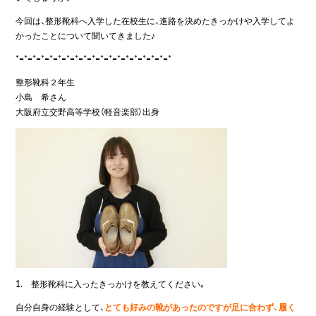
今回は、整形靴科へ入学した在校生に、進路を決めたきっかけや入学してよ
かったことについて聞いてきました♪
*=*=*=*=*=*=*=*=*=*=*=*=*=*=*=*=*=*=*
整形靴科２年生
小島 希さん
大阪府立交野高等学校（軽音楽部）出身
1. 整形靴科に入ったきっかけを教えてください。
自分自身の経験として、
とても好みの靴があったのですが足に合わず、履く