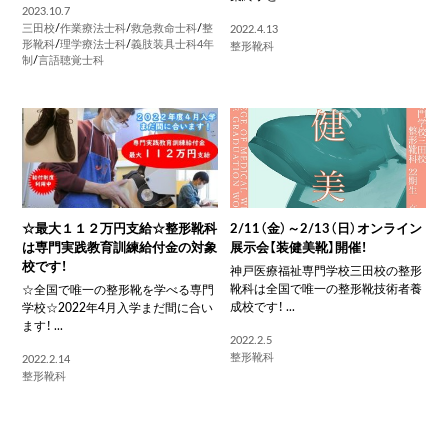
2023.10.7
三田校
/
作業療法士科
/
救急救命士科
/
整
2022.4.13
形靴科
/
理学療法士科
/
義肢装具士科4年
整形靴科
制
/
言語聴覚士科
☆最大１１２万円支給☆整形靴科
2/11（金）～2/13（日）オンライン
は専門実践教育訓練給付金の対象
展示会【装健美靴】開催！
校です！
神戸医療福祉専門学校三田校の整形
靴科は全国で唯一の整形靴技術者養
☆全国で唯一の整形靴を学べる専門
成校です！ ...
学校☆2022年4月入学まだ間に合い
ます！ ...
2022.2.5
整形靴科
2022.2.14
整形靴科