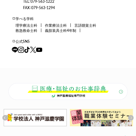
TEL：079-563-1222
FAX：079-563-1294
学べる学科
理学療法士科
作業療法士科
言語聴覚士科
救急救命士科
義肢装具士科4年制
公式SNS