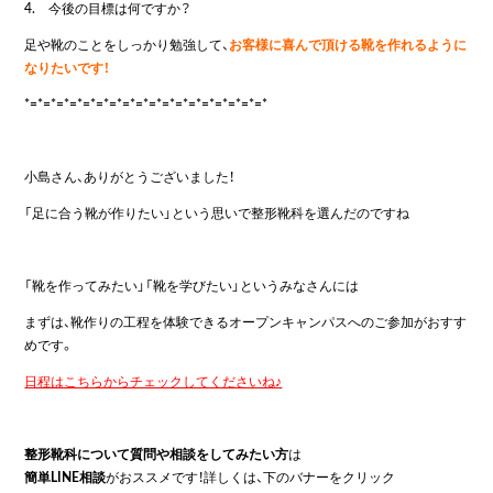
4. 今後の目標は何ですか？
足や靴のことをしっかり勉強して、
お客様に喜んで頂ける靴を作れるように
なりたいです！
*=*=*=*=*=*=*=*=*=*=*=*=*=*=*=*=*=*=*
小島さん、ありがとうございました！
「足に合う靴が作りたい」という思いで整形靴科を選んだのですね
「靴を作ってみたい」「靴を学びたい」というみなさんには
まずは、靴作りの工程を体験できるオープンキャンパスへのご参加がおすす
めです。
日程はこちらからチェックしてくださいね♪
整形靴科について質問や相談をしてみたい方
は
簡単LINE相談
がおススメです！詳しくは、下のバナーをクリック