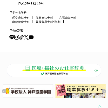
FAX：079-563-1294
学べる学科
理学療法士科
作業療法士科
言語聴覚士科
救急救命士科
義肢装具士科4年制
公式SNS