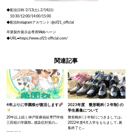
◆配信日時：2/13(土)、2/14(日)
10:30/12:00/14:00/15:00
◆配信Instagramアカウント：@of21_official
卒業製作展示会専用Webページ
◆URL➡︎
https://www.of21-official.com/
関連記事
4年ぶりに学園祭が復活します
2023年度 整形靴科（２年制）の
学生募集について
20年以上続く神戸医療福祉専門学校
整形靴科（２年制）につきましては、
三田校の学園祭。感染症対策の...
2022年度4月入学をもちまして、募
集終了と...