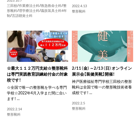
2023.10.7
三田校
/
作業療法士科
/
救急救命士科
/
整
2022.4.13
形靴科
/
理学療法士科
/
義肢装具士科4年
整形靴科
制
/
言語聴覚士科
☆最大１１２万円支給☆整形靴科
2/11（金）～2/13（日）オンライン
は専門実践教育訓練給付金の対象
展示会【装健美靴】開催！
校です！
神戸医療福祉専門学校三田校の整形
靴科は全国で唯一の整形靴技術者養
☆全国で唯一の整形靴を学べる専門
成校です！ ...
学校☆2022年4月入学まだ間に合い
ます！ ...
2022.2.5
整形靴科
2022.2.14
整形靴科