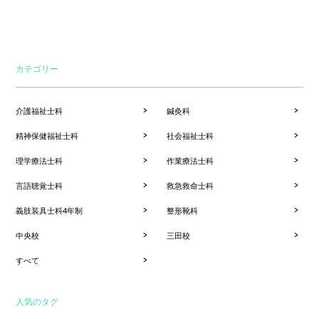
カテゴリー
介護福祉士科
鍼灸科
精神保健福祉士科
社会福祉士科
理学療法士科
作業療法士科
言語聴覚士科
救急救命士科
義肢装具士科4年制
整形靴科
中央校
三田校
すべて
人気のタグ