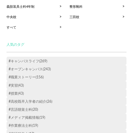
義肢装具士科4年制
整形靴科
中央校
三田校
すべて
人気のタグ
#キャンパスライフ(269)
#オープンキャンパス(243)
#職業ストーリー(156)
#実習(43)
#授業(43)
#高校既卒入学者の紹介(26)
#言語聴覚士科(20)
#メディア掲載情報(19)
#作業療法士科(19)