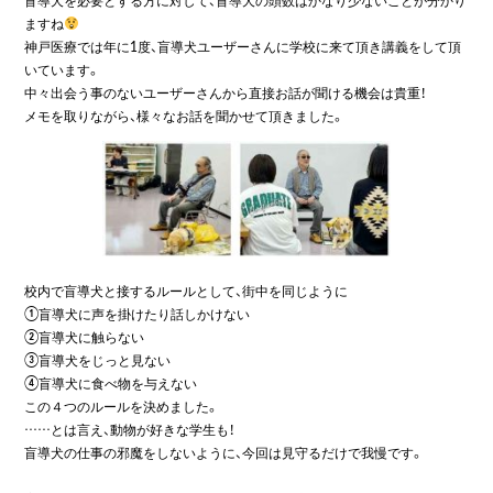
ますね
神戸医療では年に1度、盲導犬ユーザーさんに学校に来て頂き講義をして頂
いています。
中々出会う事のないユーザーさんから直接お話が聞ける機会は貴重！
メモを取りながら、様々なお話を聞かせて頂きました。
校内で盲導犬と接するルールとして、街中を同じように
①盲導犬に声を掛けたり話しかけない
②盲導犬に触らない
③盲導犬をじっと見ない
④盲導犬に食べ物を与えない
この４つのルールを決めました。
……とは言え、動物が好きな学生も！
盲導犬の仕事の邪魔をしないように、今回は見守るだけで我慢です。