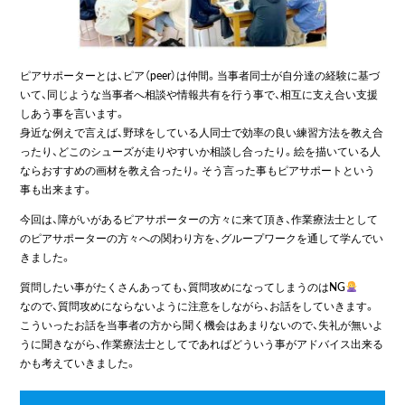
ピアサポーターとは、ピア（peer）は仲間。当事者同士が自分達の経験に基づ
いて、同じような当事者へ相談や情報共有を行う事で、相互に支え合い支援
しあう事を言います。
身近な例えで言えば、野球をしている人同士で効率の良い練習方法を教え合
ったり、どこのシューズが走りやすいか相談し合ったり。絵を描いている人
ならおすすめの画材を教え合ったり。そう言った事もピアサポートという
事も出来ます。
今回は、障がいがあるピアサポーターの方々に来て頂き、作業療法士として
のピアサポーターの方々への関わり方を、グループワークを通して学んでい
きました。
質問したい事がたくさんあっても、質問攻めになってしまうのはNG
なので、質問攻めにならないように注意をしながら、お話をしていきます。
こういったお話を当事者の方から聞く機会はあまりないので、失礼が無いよ
うに聞きながら、作業療法士としてであればどういう事がアドバイス出来る
かも考えていきました。