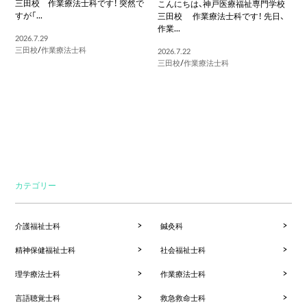
三田校 作業療法士科です！ 突然で
こんにちは、神戸医療福祉専門学校
すが「...
三田校 作業療法士科です！ 先日、
作業...
2026.7.29
三田校
/
作業療法士科
2026.7.22
三田校
/
作業療法士科
カテゴリー
介護福祉士科
鍼灸科
精神保健福祉士科
社会福祉士科
理学療法士科
作業療法士科
言語聴覚士科
救急救命士科