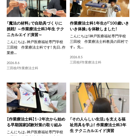
「魔法の材料」で自助具づくりに
作業療法士科1年生が「100歳いき
挑戦！ ～作業療法士科3年生 テク
いき体操」を体験しました！
ニカルエイド演習～
こんにちは！神戸医療福祉専門学校
三田校 作業療法士科教員の田村で
こんにちは、神戸医療福祉専門学校
す。 先...
三田校 作業療法士科です！ 先日、作
業療...
2026.8.5
三田校
/
作業療法士科
2026.8.6
三田校
/
作業療法士科
【作業療法士科】1・2年次から始め
「その人らしい生活」を支える福
る早期国家試験対策の取り組み
祉用具を学ぶ！ 作業療法士科3年
生 テクニカルエイド演習
こんにちは、神戸医療福祉専門学校