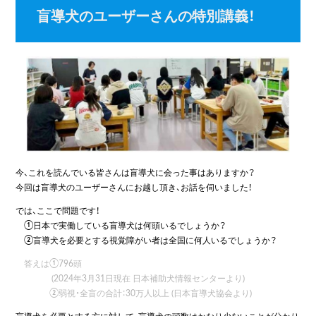
盲導犬のユーザーさんの特別講義！
今、これを読んでいる皆さんは盲導犬に会った事はありますか？
今回は盲導犬のユーザーさんにお越し頂き、お話を伺いました！
では、ここで問題です！
①日本で実働している盲導犬は何頭いるでしょうか？
②盲導犬を必要とする視覚障がい者は全国に何人いるでしょうか？
答えは①796頭
(2024年3月31日現在 日本補助犬情報センターより)
②弱視・全盲の合計：30万人以上 (日本盲導犬協会より)
盲導犬を必要とする方に対して、盲導犬の頭数はかなり少ないことが分かり