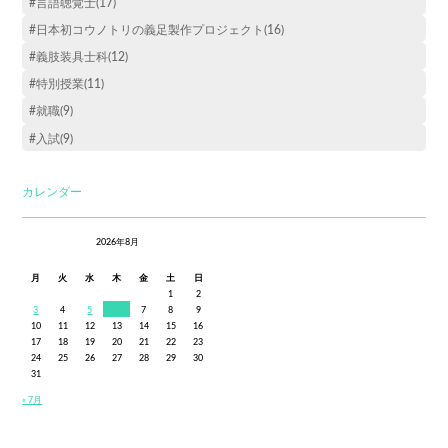
#言語聴覚士(17)
#日本初コウノトリの義足製作プロジェクト(16)
#義肢装具士科(12)
#特別授業(11)
#就職(9)
#入試(9)
カレンダー
2026年8月
月
火
水
木
金
土
日
1
2
3
4
5
6
7
8
9
10
11
12
13
14
15
16
17
18
19
20
21
22
23
24
25
26
27
28
29
30
31
« 7月