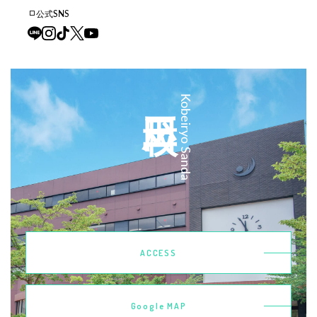
公式SNS
三田校
Kobeiryo Sanda
ACCESS
Google MAP