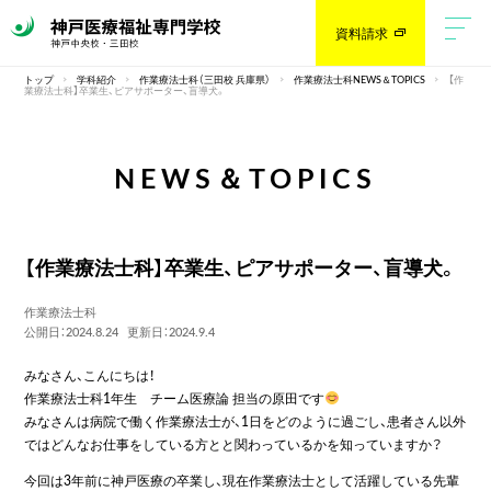
資料請求
トップ
学科紹介
作業療法士科（三田校 兵庫県）
作業療法士科NEWS＆TOPICS
【作
業療法士科】卒業生、ピアサポーター、盲導犬。
NEWS＆TOPICS
【作業療法士科】卒業生、ピアサポーター、盲導犬。
作業療法士科
公開日：2024.8.24
更新日：2024.9.4
みなさん、こんにちは！
作業療法士科1年生 チーム医療論 担当の原田です
みなさんは病院で働く作業療法士が、1日をどのように過ごし、患者さん以外
ではどんなお仕事をしている方とと関わっているかを知っていますか？
今回は3年前に神戸医療の卒業し、現在作業療法士として活躍している先輩