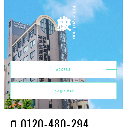
中央校
Kobeiryo Chuo
ACCESS
Google MAP
0120-480-294