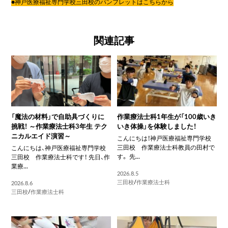
●神戸医療福祉専門学校三田校のパンフレットはこちらから
関連記事
「魔法の材料」で自助具づくりに
作業療法士科1年生が「100歳いき
挑戦！ ～作業療法士科3年生 テク
いき体操」を体験しました！
ニカルエイド演習～
こんにちは！神戸医療福祉専門学校
三田校 作業療法士科教員の田村で
こんにちは、神戸医療福祉専門学校
す。 先...
三田校 作業療法士科です！ 先日、作
業療...
2026.8.5
三田校
/
作業療法士科
2026.8.6
三田校
/
作業療法士科