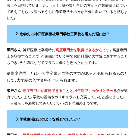
法士を目指していました。しかし、親や知り合いの方から作業療法士につい
て教えてもらい、調べるうちに作業療法士の方が自分に向いていると感じま
した。
2.
進学先に神戸医療福祉専門学校三田校を選んだ理由は？
黒田さん：
神戸医療は卒業時に
高度専門士を取得できるから
です。高度専門
士を取得することで、今後働いていく中でお給料面や大学院に進学すること
もでき、学ぶ環境などでプラスに働くと思ったからです。
※高度専門士とは…大学卒業と同等の学力があると認められるものと
して、大学院の入学資格も与えられます。
瀬戸さん
：
高度専門士が取得できる
ことと、
4年制でしっかりと学べる
点が魅
力でした。また、学校の設備やカリキュラムも充実していると感じました。
一人暮らしを経験してみたいというのも理由の１つです。
3. 学校生活はどのような感じでしたか？