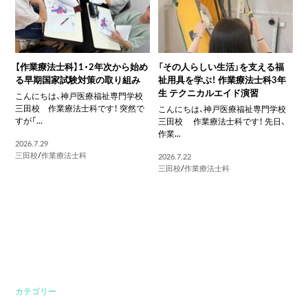
【作業療法士科】1・2年次から始め
「その人らしい生活」を支える福
る早期国家試験対策の取り組み
祉用具を学ぶ！ 作業療法士科3年
生 テクニカルエイド演習
こんにちは、神戸医療福祉専門学校
三田校 作業療法士科です！ 突然で
こんにちは、神戸医療福祉専門学校
すが「...
三田校 作業療法士科です！ 先日、
作業...
2026.7.29
三田校
/
作業療法士科
2026.7.22
三田校
/
作業療法士科
カテゴリー