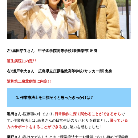
左）黒田芽生さん 甲子園学院高等学校（吹奏楽部）出身
笹生病院に内定！！
右）瀬戸幸大さん 広島県立庄原格致高等学校（サッカー部）出身
阪和第二泉北病院に内定！！
1. 作業療法士を目指そうと思ったきっかけは？
黒田さん
：医療職の中でより、
日常動作に深く関わることができるから
で
す。作業療法士は、患者さんの日常生活のリハビリを得意とし、
困っている
方のサポートをすることができる
点に魅力を感じました！
瀬戸さん
：私はケガをしたときに理学療法士にお世話になり、初めは理学療