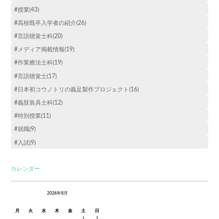
#授業(43)
#高校既卒入学者の紹介(26)
#言語聴覚士科(20)
#メディア掲載情報(19)
#作業療法士科(19)
#言語聴覚士(17)
#日本初コウノトリの義足製作プロジェクト(16)
#義肢装具士科(12)
#特別授業(11)
#就職(9)
#入試(9)
カレンダー
2026年8月
月
火
水
木
金
土
日
1
2