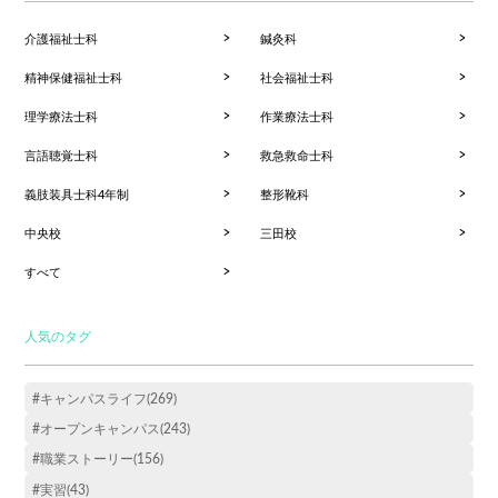
介護福祉士科
鍼灸科
精神保健福祉士科
社会福祉士科
理学療法士科
作業療法士科
言語聴覚士科
救急救命士科
義肢装具士科4年制
整形靴科
中央校
三田校
すべて
人気のタグ
#キャンパスライフ(269)
#オープンキャンパス(243)
#職業ストーリー(156)
#実習(43)