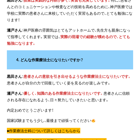
黒田さん
：
授業は実践的な内容が多く、実習も充実しています。
特に、患者さ
んとのコミュニケーションや検査などの技術を高めるために、神戸医療では
学校に実際の患者さんに来校していただく実習もあるので、とても勉強にな
ります！
瀬戸さん
：神戸医療の雰囲気はとてもアットホームで、先生方も親身になっ
て指導してくれます。実習では、
実際の現場での経験が積めるので、とても
勉強になります。
4. どんな作業療法士になりたいですか？
黒田さん
：
患者さんの意欲を引き出せるような作業療法士になりたいです。
患者さんが自分の力で回復していく姿を見るのが楽しみです。
瀬戸さん
：
優しく、知識のある作業療法士になりたいです。
患者さんに信頼
される存在になれるよう、日々努力していきたいと思います。
内定おめでとうございます！
国家試験までもう少し、最後まで頑張ってください
●作業療法士科について詳しくはこちらから