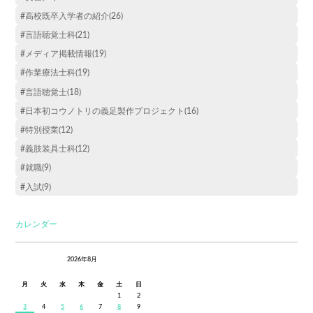
#高校既卒入学者の紹介(26)
#言語聴覚士科(21)
#メディア掲載情報(19)
#作業療法士科(19)
#言語聴覚士(18)
#日本初コウノトリの義足製作プロジェクト(16)
#特別授業(12)
#義肢装具士科(12)
#就職(9)
#入試(9)
カレンダー
2026年8月
月
火
水
木
金
土
日
1
2
3
4
5
6
7
8
9