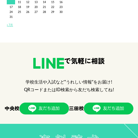
10
11
12
13
14
15
16
17
18
19
20
21
22
23
24
25
26
27
28
29
30
31
« 7月
で気軽に相談
学校生活や入試など"うれしい情報"をお届け！
QRコードまたはID検索から友だち検索してね！
中央校
三田校