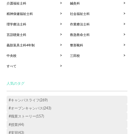
介護福祉士科
鍼灸科
精神保健福祉士科
社会福祉士科
理学療法士科
作業療法士科
言語聴覚士科
救急救命士科
義肢装具士科4年制
整形靴科
中央校
三田校
すべて
人気のタグ
#キャンパスライフ(269)
#オープンキャンパス(243)
#職業ストーリー(157)
#授業(44)
#実習(43)