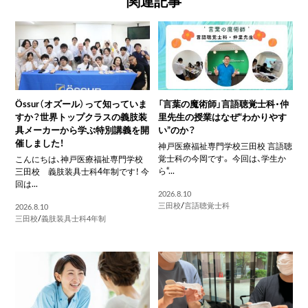
関連記事
Össur（オズール）って知っていま
「言葉の魔術師」言語聴覚士科・仲
すか？世界トップクラスの義肢装
里先生の授業はなぜ“わかりやす
具メーカーから学ぶ特別講義を開
い”のか？
催しました！
神戸医療福祉専門学校三田校 言語聴
覚士科の今岡です。 今回は、学生か
こんにちは、神戸医療福祉専門学校
ら“...
三田校 義肢装具士科4年制です！ 今
回は...
2026.8.10
三田校
/
言語聴覚士科
2026.8.10
三田校
/
義肢装具士科4年制