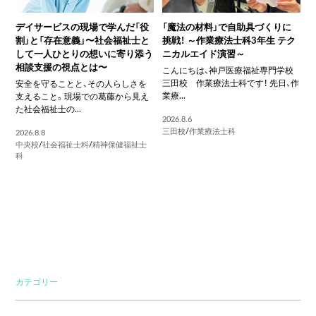
デイサービスの現場で学んだ「役
「魔法の材料」で自助具づくりに
割」と「存在意義」〜社会福祉士と
挑戦！ ～作業療法士科3年生 テク
して一人ひとりの想いに寄り添う
ニカルエイド演習～
相談支援の視点とは〜
こんにちは、神戸医療福祉専門学校
三田校 作業療法士科です！ 先日、作
安全を守ることと、その人らしさを
業療...
支えること。現場での葛藤から見え
た社会福祉士の...
2026.8.6
三田校
/
作業療法士科
2026.8.8
中央校
/
社会福祉士科
/
精神保健福祉士
科
カテゴリー