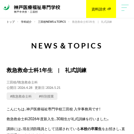
資料請求
トップ
学科紹介
三田校NEWS＆TOPICS
救急救命士科1年生 | 礼式訓練
NEWS＆TOPICS
救急救命士科1年生 | 礼式訓練
三田校
/
救急救命士科
公開日：2026.4.28
更新日：2026.5.21
#救急救命士科
#特別授業
こんにちは、神戸医療福祉専門学校三田校 入学事務局です！
救急救命士科2026年度新入生、30期生が礼式訓練を行いました。
講師には、現在消防職員として活躍されている
本校の卒業生
をお招きし、直