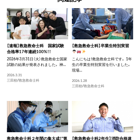
【速報】救急救命士科 国家試験
【救急救命士科】卒業生特別実習
合格率17年連続100%！！
2026年3月31日（火）救急救命士国家
こんにちは！救急救命士科です。 1年
試験の結果が発表されました。 神...
生の卒業生特別実習を行いました。
現場...
2026.3.31
三田校
/
救急救命士科
2026.1.28
三田校
/
救急救命士科
救急救命士科２年間の集大成！“第
【救急救命士科2年生】消防合格速