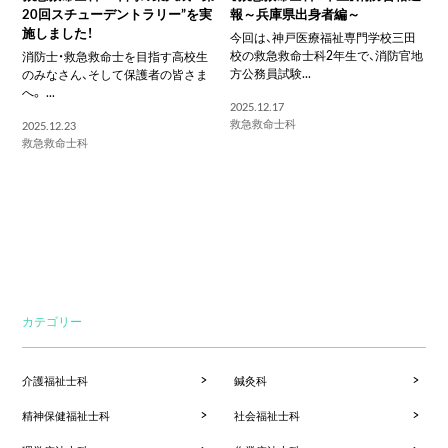
20回スチューデントラリー”を実
報～兵庫県出身者編～
施しました！
今回は、神戸医療福祉専門学校三田
校の救急救命士科2年生で、消防官地
消防士・救急救命士を目指す高校生
方公務員試験...
のみなさん、そして保護者の皆さま
へ。 ...
2025.12.17
救急救命士科
2025.12.23
救急救命士科
カテゴリー
介護福祉士科
鍼灸科
精神保健福祉士科
社会福祉士科