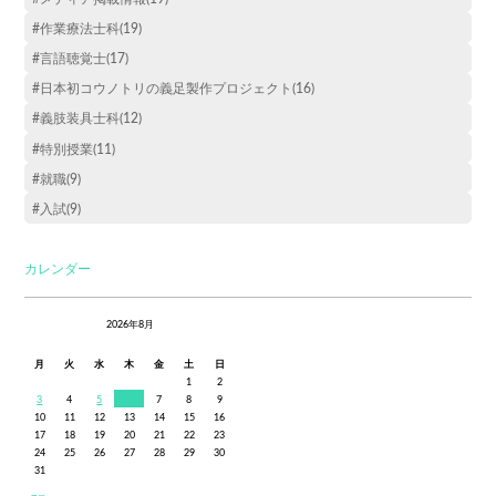
#作業療法士科(19)
#言語聴覚士(17)
#日本初コウノトリの義足製作プロジェクト(16)
#義肢装具士科(12)
#特別授業(11)
#就職(9)
#入試(9)
カレンダー
2026年8月
月
火
水
木
金
土
日
1
2
3
4
5
6
7
8
9
10
11
12
13
14
15
16
17
18
19
20
21
22
23
24
25
26
27
28
29
30
31