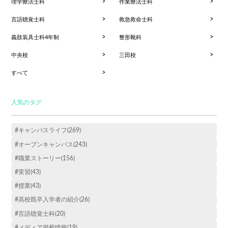
理学療法士科
作業療法士科
言語聴覚士科
救急救命士科
義肢装具士科4年制
整形靴科
中央校
三田校
すべて
人気のタグ
#キャンパスライフ(269)
#オープンキャンパス(243)
#職業ストーリー(156)
#実習(43)
#授業(43)
#高校既卒入学者の紹介(26)
#言語聴覚士科(20)
#メディア掲載情報(19)