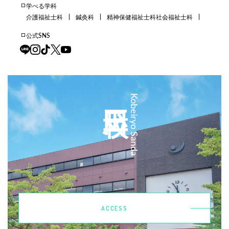
学べる学科
介護福祉士科
鍼灸科
精神保健福祉士科
社会福祉士科
公式SNS
三田校
Kobeiryo Sanda
ACCESS