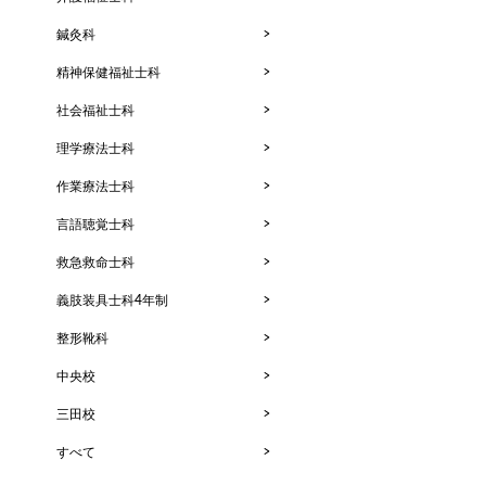
鍼灸科
精神保健福祉士科
社会福祉士科
理学療法士科
作業療法士科
言語聴覚士科
救急救命士科
義肢装具士科4年制
整形靴科
中央校
三田校
すべて