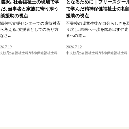
る選択。社会福祉士の現場で学
となるために｜フリースクー
んだ、当事者と家族に寄り添う
で学んだ精神保健福祉士の相
相談援助の視点
援助の視点
地域包括支援センターでの虐待対応
不登校の児童生徒が自分らしさを
ら考える、支援者としてのあり方
り戻し、未来へ一歩を踏み出す伴走
なさ...
者への道 ...
26.7.19
2026.7.12
央校
/
社会福祉士科
/
精神保健福祉士科
中央校
/
社会福祉士科
/
精神保健福祉士科