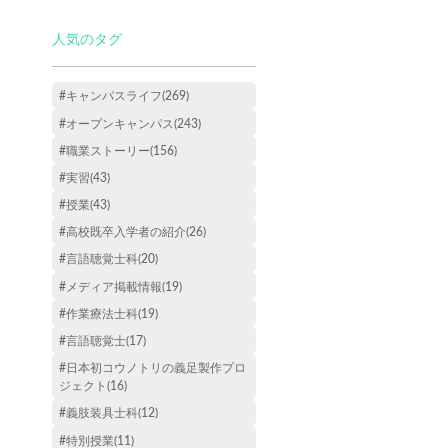
人気のタグ
#キャンパスライフ(269)
#オープンキャンパス(243)
#職業ストーリー(156)
#実習(43)
#授業(43)
#高校既卒入学者の紹介(26)
#言語聴覚士科(20)
#メディア掲載情報(19)
#作業療法士科(19)
#言語聴覚士(17)
#日本初コウノトリの義足製作プロ
ジェクト(16)
#義肢装具士科(12)
#特別授業(11)