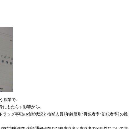
う授業で、
身にもたらす影響から、
険ドラッグ事犯の検挙状況と検挙人員（年齢層別・再犯者率・初犯者率）の推
者虐待判断件数・相談通報件数及び被虐待者と虐待者の関係性について学