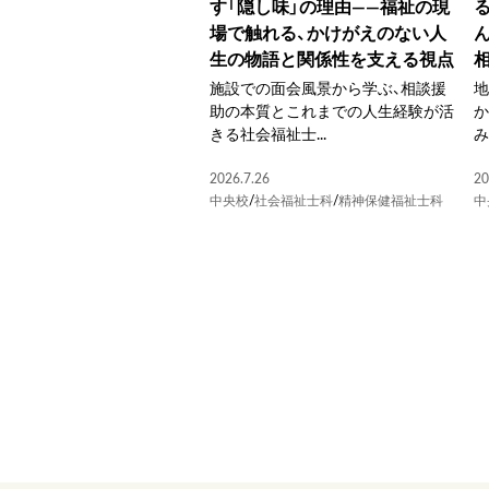
す「隠し味」の理由――福祉の現
場で触れる、かけがえのない人
生の物語と関係性を支える視点
施設での面会風景から学ぶ、相談援
助の本質とこれまでの人生経験が活
か
きる社会福祉士...
み
2026.7.26
20
中央校
/
社会福祉士科
/
精神保健福祉士科
中