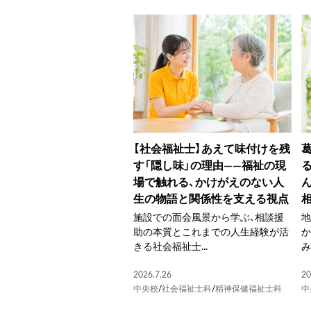
【社会福祉士】あえて味付けを残
す「隠し味」の理由――福祉の現
場で触れる、かけがえのない人
生の物語と関係性を支える視点
施設での面会風景から学ぶ、相談援
助の本質とこれまでの人生経験が活
か
きる社会福祉士...
み
2026.7.26
20
中央校
/
社会福祉士科
/
精神保健福祉士科
中