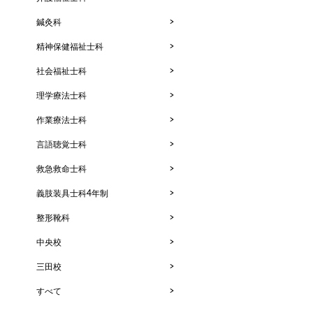
鍼灸科
精神保健福祉士科
社会福祉士科
理学療法士科
作業療法士科
言語聴覚士科
救急救命士科
義肢装具士科4年制
整形靴科
中央校
三田校
すべて