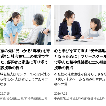
葛藤の先に見つかる「尊厳」を守
心と学びを立て直す「安全基地
る選択。社会福祉士の現場で学
となるために｜フリースクー
んだ、当事者と家族に寄り添う
で学んだ精神保健福祉士の相
相談援助の視点
援助の視点
地域包括支援センターでの虐待対応
不登校の児童生徒が自分らしさを
ら考える、支援者としてのあり方
り戻し、未来へ一歩を踏み出す伴走
なさ...
者への道 ...
26.7.19
2026.7.12
央校
/
社会福祉士科
/
精神保健福祉士科
中央校
/
社会福祉士科
/
精神保健福祉士科