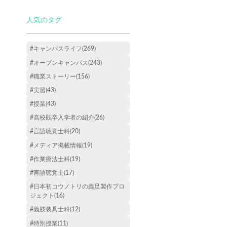
人気のタグ
#キャンパスライフ(269)
#オープンキャンパス(243)
#職業ストーリー(156)
#実習(43)
#授業(43)
#高校既卒入学者の紹介(26)
#言語聴覚士科(20)
#メディア掲載情報(19)
#作業療法士科(19)
#言語聴覚士(17)
#日本初コウノトリの義足製作プロ
ジェクト(16)
#義肢装具士科(12)
#特別授業(11)