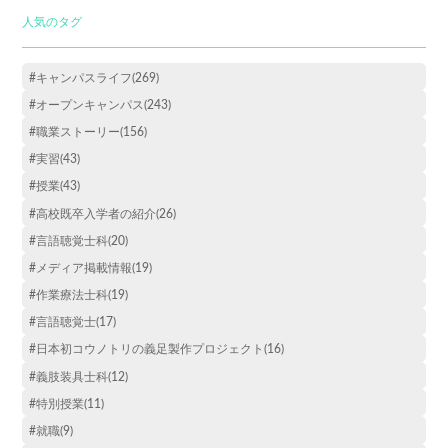
人気のタグ
#キャンパスライフ(269)
#オープンキャンパス(243)
#職業ストーリー(156)
#実習(43)
#授業(43)
#高校既卒入学者の紹介(26)
#言語聴覚士科(20)
#メディア掲載情報(19)
#作業療法士科(19)
#言語聴覚士(17)
#日本初コウノトリの義足製作プロジェクト(16)
#義肢装具士科(12)
#特別授業(11)
#就職(9)