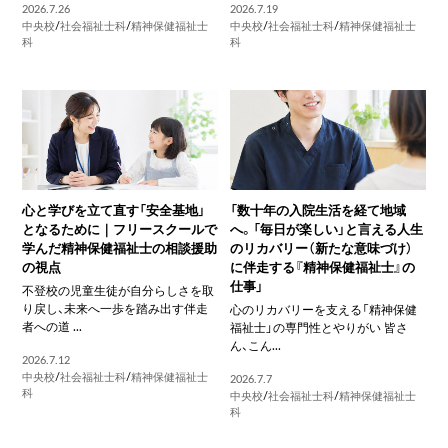
2026.7.26
2026.7.19
中央校
/
社会福祉士科
/
精神保健福祉士
中央校
/
社会福祉士科
/
精神保健福祉士
科
科
心と学びを立て直す「安全基地」
「数十年の入院生活を経て地域
となるために｜フリースクールで
へ。「毎日が楽しい」と言える人生
学んだ精神保健福祉士の相談援助
のリカバリー（新たな意味づけ）
の視点
に伴走する『精神保健福祉士』の
仕事」
不登校の児童生徒が自分らしさを取
り戻し、未来へ一歩を踏み出す伴走
心のリカバリーを支える「精神保健
者への道 ...
福祉士」の専門性とやりがい 皆さ
ん、こん...
2026.7.12
中央校
/
社会福祉士科
/
精神保健福祉士
2026.7.7
科
中央校
/
社会福祉士科
/
精神保健福祉士
科