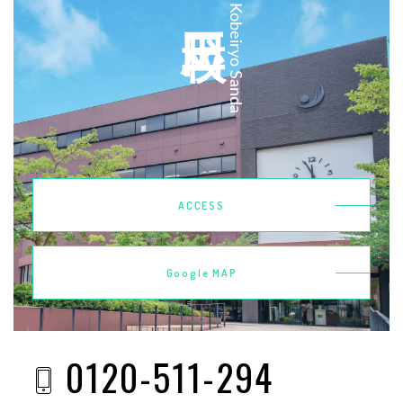
三田校
Kobeiryo Sanda
ACCESS
Google MAP
0120-511-294