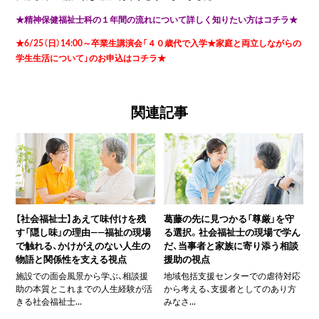
★精神保健福祉士科の１年間の流れについて詳しく知りたい方はコチラ★
★6/25（日）14:00～卒業生講演会「４０歳代で入学★家庭と両立しながらの
学生生活について」のお申込はコチラ★
関連記事
【社会福祉士】あえて味付けを残
葛藤の先に見つかる「尊厳」を守
す「隠し味」の理由――福祉の現場
る選択。社会福祉士の現場で学ん
で触れる、かけがえのない人生の
だ、当事者と家族に寄り添う相談
物語と関係性を支える視点
援助の視点
施設での面会風景から学ぶ、相談援
地域包括支援センターでの虐待対応
助の本質とこれまでの人生経験が活
から考える、支援者としてのあり方
きる社会福祉士...
みなさ...