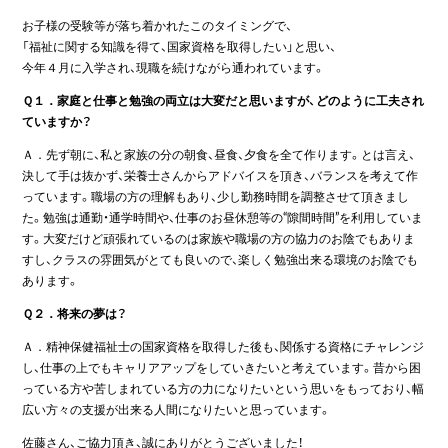
お子様の受験等が落ち着かれたこのタイミングで、
「福祉に関する知識を得て、国家資格を取得したい」と思い、
今年４月に入学され、現職を続けながら通われています。
Ｑ１．家庭と仕事と勉強の両立は大変だと思いますが、どのように工夫され
ていますか？
Ａ．先ず朝に、私と家族の分の朝食、昼食、夕食を全て作ります。とは言え、
決して手は抜かず、栄養士さんからアドバイスを頂き、バランスを考えて作
っています。職場の方の理解もあり、少し勤務時間を調整させて頂きまし
た。勉強は通勤・通学時間や、仕事のお昼休憩等の“隙間時間”を利用していま
す。大変だけど頑張れているのは家族や職場の方の協力のお陰でもありま
すし、クラスの雰囲気がとても良いので、楽しく勉強出来る環境のお陰でも
あります。
Ｑ２．将来の夢は？
Ａ．精神保健福祉士の国家資格を取得した後も、関係する資格にチャレンジ
し、仕事の上でもキャリアアップをしていきたいと考えています。昔から困
っている方や苦しまれている方の力になりたいという思いをもっており、幅
広い方々の支援が出来る人間になりたいと思っています。
佐藤さん、ご協力頂き、誠にありがとうございました！