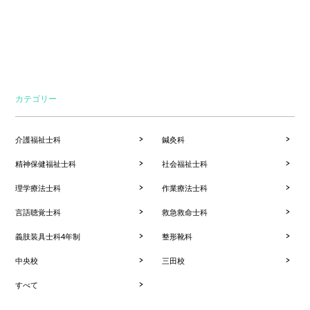
カテゴリー
介護福祉士科
鍼灸科
精神保健福祉士科
社会福祉士科
理学療法士科
作業療法士科
言語聴覚士科
救急救命士科
義肢装具士科4年制
整形靴科
中央校
三田校
すべて