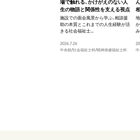
場で触れる、かけがえのない人
生の物語と関係性を支える視点
施設での面会風景から学ぶ、相談援
助の本質とこれまでの人生経験が活
か
きる社会福祉士...
み
2026.7.26
20
中央校
/
社会福祉士科
/
精神保健福祉士科
中