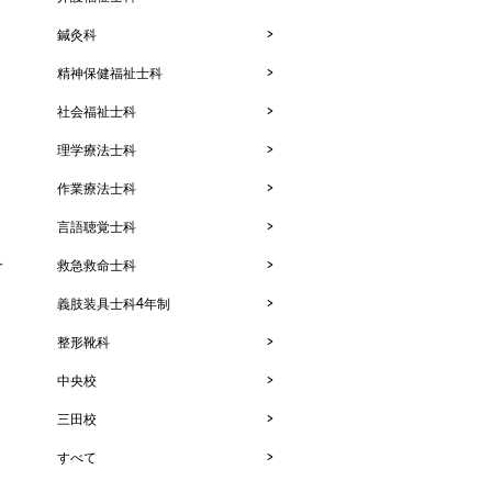
鍼灸科
精神保健福祉士科
社会福祉士科
理学療法士科
作業療法士科
言語聴覚士科
子
救急救命士科
義肢装具士科4年制
整形靴科
中央校
三田校
すべて