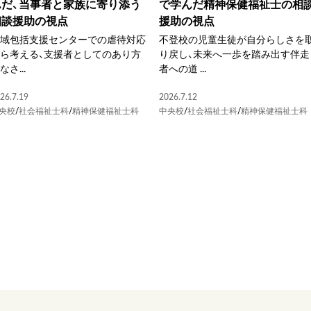
んだ、当事者と家族に寄り添う
で学んだ精神保健福祉士の相
相談援助の視点
援助の視点
地域包括支援センターでの虐待対応
不登校の児童生徒が自分らしさを
ら考える、支援者としてのあり方
り戻し、未来へ一歩を踏み出す伴走
なさ...
者への道 ...
26.7.19
2026.7.12
央校
/
社会福祉士科
/
精神保健福祉士科
中央校
/
社会福祉士科
/
精神保健福祉士科