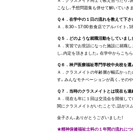
Ａ．クラスメイト同士で教え合ったり、
こなし、予想問題集も併せて解いていき
Ｑ４．在学中の１日の流れを教えて下さ
Ａ．8:30～17:00 飲食店でアルバイト、18:
Ｑ５．どのような就職活動をしていまし
Ａ．実習でお世話になった施設に就職し
し、内定を頂きました。在学中からこち
Ｑ６．神戸医療福祉専門学校中央校を選
Ａ．クラスメイトの年齢層が幅広かった
す。みんなモチベーションが高く、その
Ｑ７．当時のクラスメイトとは現在も連
Ａ．現在も年に１回は交流会を開催して
関にクラスメイトがいたことで、話がス
金子さん、ありがとうございました！
★精神保健福祉士科の１年間の流れにつ