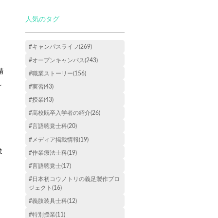
人気のタグ
#キャンパスライフ(269)
#オープンキャンパス(243)
精
#職業ストーリー(156)
れ
#実習(43)
#授業(43)
#高校既卒入学者の紹介(26)
#言語聴覚士科(20)
#メディア掲載情報(19)
ま
#作業療法士科(19)
#言語聴覚士(17)
#日本初コウノトリの義足製作プロ
ジェクト(16)
#義肢装具士科(12)
#特別授業(11)