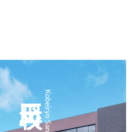
三田校
Kobeiryo Sanda