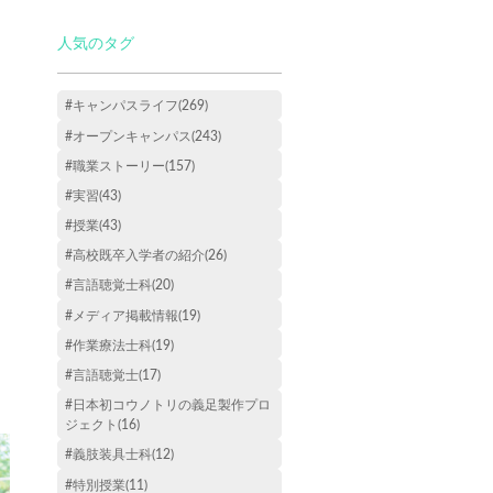
人気のタグ
#キャンパスライフ(269)
#オープンキャンパス(243)
#職業ストーリー(157)
#実習(43)
#授業(43)
#高校既卒入学者の紹介(26)
#言語聴覚士科(20)
#メディア掲載情報(19)
#作業療法士科(19)
#言語聴覚士(17)
#日本初コウノトリの義足製作プロ
ジェクト(16)
#義肢装具士科(12)
#特別授業(11)