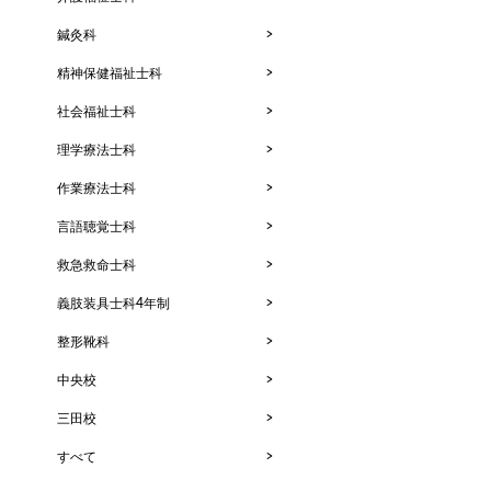
鍼灸科
精神保健福祉士科
社会福祉士科
理学療法士科
作業療法士科
言語聴覚士科
救急救命士科
義肢装具士科4年制
整形靴科
中央校
三田校
すべて