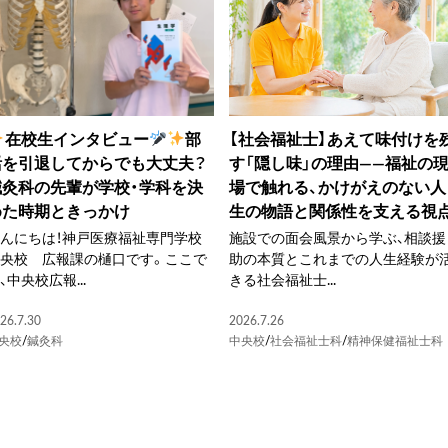
在校生インタビュー
部
【社会福祉士】あえて味付けを
活を引退してからでも大丈夫？
す「隠し味」の理由――福祉の
鍼灸科の先輩が学校・学科を決
場で触れる、かけがえのない人
めた時期ときっかけ
生の物語と関係性を支える視
んにちは！神戸医療福祉専門学校
施設での面会風景から学ぶ、相談援
中央校 広報課の樋口です。ここで
助の本質とこれまでの人生経験が
、中央校広報...
きる社会福祉士...
26.7.30
2026.7.26
央校
/
鍼灸科
中央校
/
社会福祉士科
/
精神保健福祉士科