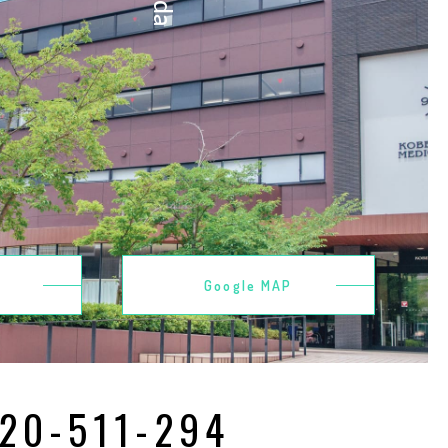
Google MAP
20-511-294