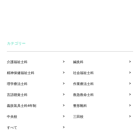
カテゴリー
介護福祉士科
鍼灸科
精神保健福祉士科
社会福祉士科
理学療法士科
作業療法士科
言語聴覚士科
救急救命士科
義肢装具士科4年制
整形靴科
中央校
三田校
すべて