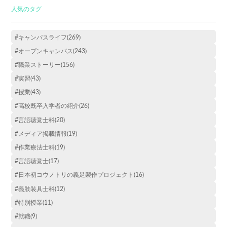
人気のタグ
#キャンパスライフ(269)
#オープンキャンパス(243)
#職業ストーリー(156)
#実習(43)
#授業(43)
#高校既卒入学者の紹介(26)
#言語聴覚士科(20)
#メディア掲載情報(19)
#作業療法士科(19)
#言語聴覚士(17)
#日本初コウノトリの義足製作プロジェクト(16)
#義肢装具士科(12)
#特別授業(11)
#就職(9)