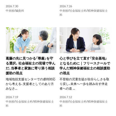
2026.7.30
2026.7.26
中央校
/
鍼灸科
中央校
/
社会福祉士科
/
精神保健福祉士
科
葛藤の先に見つかる「尊厳」を守
心と学びを立て直す「安全基地」
る選択。社会福祉士の現場で学ん
となるために｜フリースクールで
だ、当事者と家族に寄り添う相談
学んだ精神保健福祉士の相談援助
援助の視点
の視点
地域包括支援センターでの虐待対応
不登校の児童生徒が自分らしさを取
から考える、支援者としてのあり方
り戻し、未来へ一歩を踏み出す伴走
みなさ...
者への道 ...
2026.7.19
2026.7.12
中央校
/
社会福祉士科
/
精神保健福祉士
中央校
/
社会福祉士科
/
精神保健福祉士
科
科