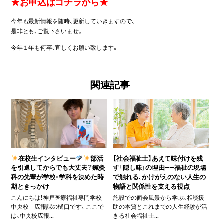
★お申込はコチラから★
今年も最新情報を随時、更新していきますので、
是非とも、ご覧下さいませ。
今年１年も何卒、宜しくお願い致します。
関連記事
在校生インタビュー
部活
【社会福祉士】あえて味付けを残
を引退してからでも大丈夫？鍼灸
す「隠し味」の理由――福祉の現場
科の先輩が学校・学科を決めた時
で触れる、かけがえのない人生の
期ときっかけ
物語と関係性を支える視点
こんにちは！神戸医療福祉専門学校
施設での面会風景から学ぶ、相談援
中央校 広報課の樋口です。ここで
助の本質とこれまでの人生経験が活
は、中央校広報...
きる社会福祉士...