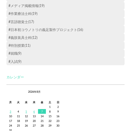
#メディア掲載情報(19)
#作業療法士科(19)
#言語聴覚士(17)
#日本初コウノトリの義足製作プロジェクト(16)
#義肢装具士科(12)
#特別授業(11)
#就職(9)
#入試(9)
カレンダー
2026年8月
月
火
水
木
金
土
日
1
2
3
4
5
6
7
8
9
10
11
12
13
14
15
16
17
18
19
20
21
22
23
24
25
26
27
28
29
30
31