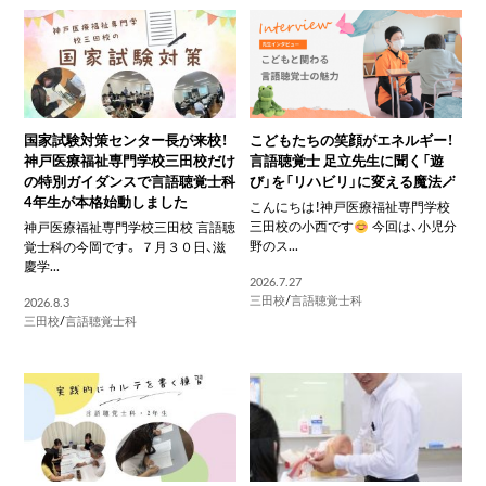
国家試験対策センター長が来校！
こどもたちの笑顔がエネルギー！
神戸医療福祉専門学校三田校だけ
言語聴覚士 足立先生に聞く「遊
の特別ガイダンスで言語聴覚士科
び」を「リハビリ」に変える魔法🪄
4年生が本格始動しました
こんにちは！神戸医療福祉専門学校
三田校の小西です
今回は、小児分
神戸医療福祉専門学校三田校 言語聴
野のス...
覚士科の今岡です。 ７月３０日、滋
慶学...
2026.7.27
三田校
/
言語聴覚士科
2026.8.3
三田校
/
言語聴覚士科