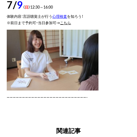
7/
9
（
日
）
12:30～16:00
体験内容：言語聴覚士が行う
心理検査
を知ろう！
※前日まで予約可・当日参加可→
こちら
——————————————————————————-
関連記事