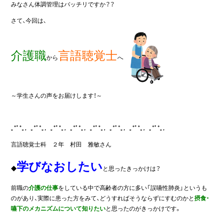
みなさん体調管理はバッチリですか？？
さて、今回は、
介護職
言語聴覚士
から
へ
～学生さんの声をお届けします！～
｡*ﾟ*｡，｡*ﾟ*｡，｡*ﾟ*｡，｡*ﾟ*｡，｡*ﾟ*｡，｡*ﾟ*｡，｡*ﾟ*｡，｡*ﾟ*｡，
言語聴覚士科 ２年 村田 雅敏さん
学びなおしたい
◆
と思ったきっかけは？
前職の
介護の仕事
をしている中で高齢者の方に多い「誤嚥性肺炎」というも
のがあり、実際に患った方をみて、どうすればそうならずにすむのかと
摂食・
嚥下のメカニズムについて知りたい
と思ったのがきっかけです。