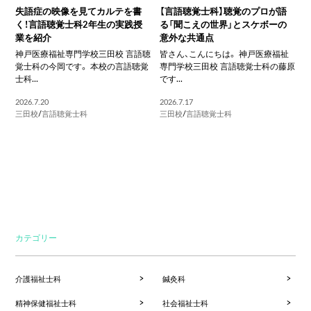
失語症の映像を見てカルテを書
【言語聴覚士科】聴覚のプロが語
く！言語聴覚士科2年生の実践授
る「聞こえの世界」とスケボーの
業を紹介
意外な共通点
神戸医療福祉専門学校三田校 言語聴
皆さん、こんにちは。 神戸医療福祉
覚士科の今岡です。 本校の言語聴覚
専門学校三田校 言語聴覚士科の藤原
士科...
です...
2026.7.20
2026.7.17
三田校
/
言語聴覚士科
三田校
/
言語聴覚士科
カテゴリー
介護福祉士科
鍼灸科
精神保健福祉士科
社会福祉士科