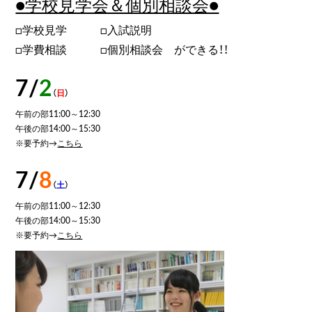
●学校見学会＆個別相談会●
□学校見学 □入試説明
□学費相談 □個別相談会 ができる！！
7/
2
（
日
）
午前の部11:00～12:30
午後の部14:00～15:30
※要予約→
こちら
7/
8
（
土
）
午前の部11:00～12:30
午後の部14:00～15:30
※要予約→
こちら