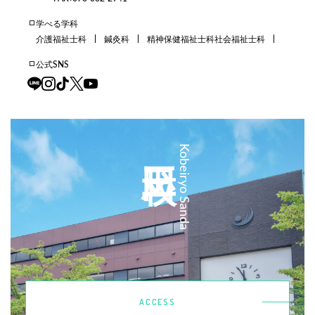
学べる学科
介護福祉士科
鍼灸科
精神保健福祉士科
社会福祉士科
公式SNS
三田校
Kobeiryo Sanda
ACCESS