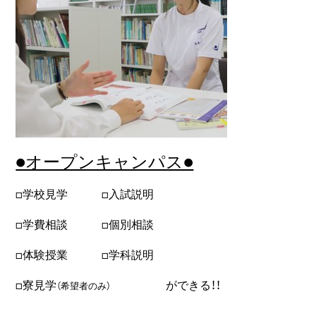
●オープンキャンパス●
□学校見学 □入試説明
□学費相談 □個別相談
□体験授業 □学科説明
□寮見学
ができる！！
（希望者のみ）