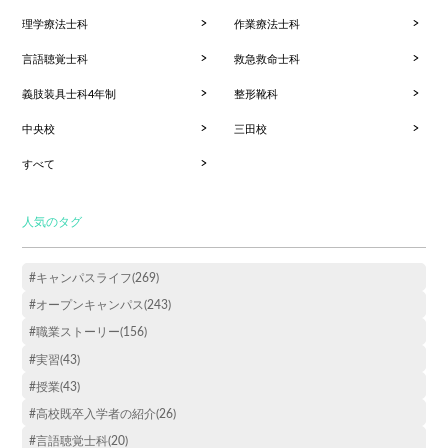
理学療法士科
作業療法士科
言語聴覚士科
救急救命士科
義肢装具士科4年制
整形靴科
中央校
三田校
すべて
人気のタグ
#キャンパスライフ(269)
#オープンキャンパス(243)
#職業ストーリー(156)
#実習(43)
#授業(43)
#高校既卒入学者の紹介(26)
#言語聴覚士科(20)