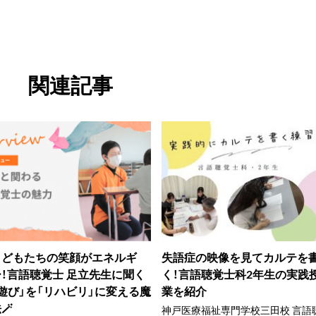
関連記事
こどもたちの笑顔がエネルギ
失語症の映像を見てカルテを
ー！言語聴覚士 足立先生に聞く
く！言語聴覚士科2年生の実践
「遊び」を「リハビリ」に変える魔
業を紹介
🪄
神戸医療福祉専門学校三田校 言語