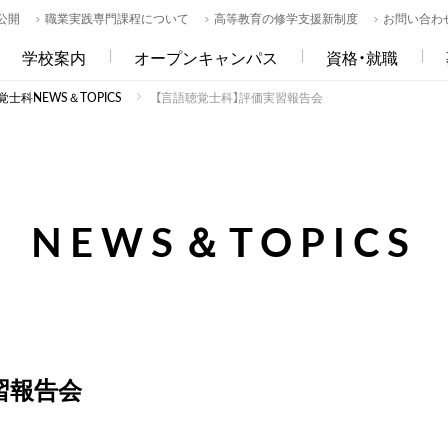
公開
職業実践専門課程について
高等教育の修学支援新制度
お問い合わ
学校案内
オープンキャンパス
資格・就職
士科NEWS＆TOPICS
【言語聴覚士科】評価実習報告会
NEWS＆TOPICS
習報告会