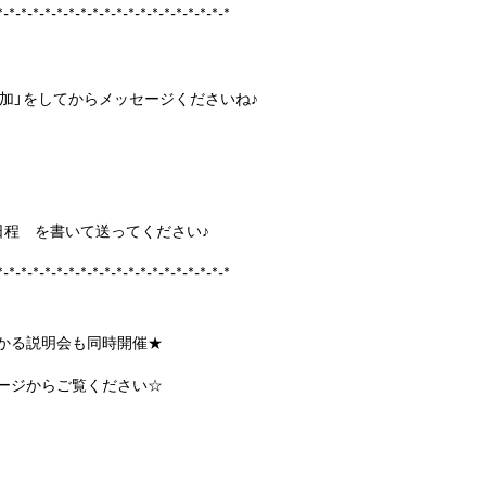
*-*-*-*-*-*-*-*-*-*-*-*-*-*-*-*-*-*-*-*
追加」をしてからメッセージくださいね♪
程 を書いて送ってください♪
*-*-*-*-*-*-*-*-*-*-*-*-*-*-*-*-*-*-*-*
かる説明会も同時開催★
ージからご覧ください☆