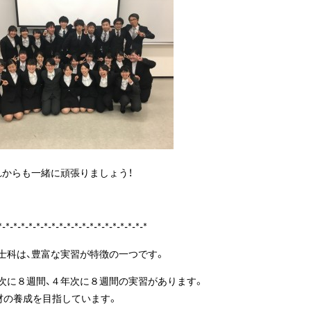
れからも一緒に頑張りましょう！
*-*-*-*-*-*-*-*-*-*-*-*-*-*-*-*-*-*-*-*
士科は、豊富な実習が特徴の一つです。
次に８週間、４年次に８週間の実習があります。
材の養成を目指しています。