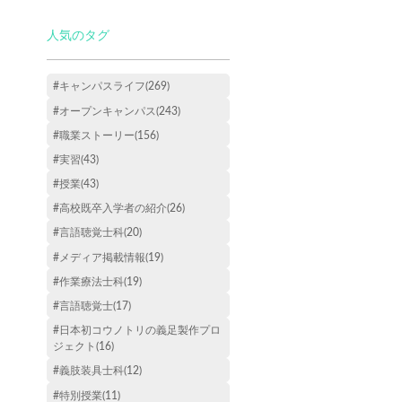
人気のタグ
#キャンパスライフ(269)
#オープンキャンパス(243)
#職業ストーリー(156)
#実習(43)
#授業(43)
#高校既卒入学者の紹介(26)
#言語聴覚士科(20)
#メディア掲載情報(19)
#作業療法士科(19)
#言語聴覚士(17)
#日本初コウノトリの義足製作プロ
ジェクト(16)
#義肢装具士科(12)
#特別授業(11)