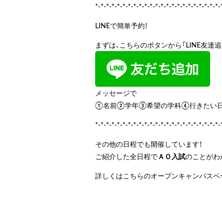
*-*-*-*-*-*-*-*-*-*-*-*-*-*-*-*-*-*-*-*-*-*-*-
LINEで簡単予約！
まずは、こちらのボタンから「LINE友達
メッセージで
①名前②学年③希望の学科④行きたい日
*-*-*-*-*-*-*-*-*-*-*-*-*-*-*-*-*-*-*-*-*-*-*-
その他の日程でも開催しています！
ご紹介した全日程で
ＡＯ入試
のことがわ
詳しくはこちらのオープンキャンパスペ