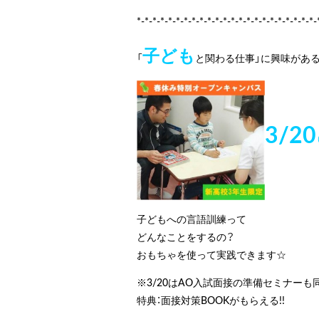
*-*-*-*-*-*-*-*-*-*-*-*-*-*-*-*-*-*-*-*-*-*-*-
子ども
「
と関わる仕事」に興味があ
3/20
子どもへの言語訓練って
どんなことをするの？
おもちゃを使って実践できます☆
※3/20はAO入試面接の準備セミナーも
特典：面接対策BOOKがもらえる!!