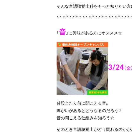
そんな言語聴覚士科をもっと知りたい方に
*-*-*-*-*-*-*-*-*-*-*-*-*-*-*-*-*-*-*-*-*-*-*-
音
「
」に興味がある方にオススメ☆
3/24
（金
普段当たり前に聞こえる音。
障がいがあるとどうなるのだろう？
音の聞こえる仕組みを知ろう☆
そのとき言語聴覚士がどう関わるのかが