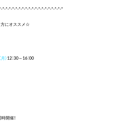
*-*-*-*-*-*-*-*-*-*-*-*-*-*-*-*-*-*-*-*
る方にオススメ☆
（月）
12：30～16：00
同時開催！