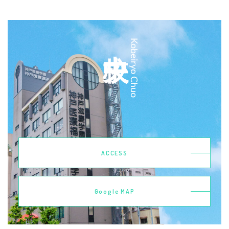
中央校
Kobeiryo Chuo
ACCESS
Google MAP