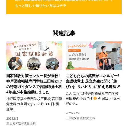
もっと詳しく知りたい方はコチラ
関連記事
国家試験対策センター長が来校！
こどもたちの笑顔がエネルギー！
神戸医療福祉専門学校三田校だけ
言語聴覚士 足立先生に聞く「遊
の特別ガイダンスで言語聴覚士科
び」を「リハビリ」に変える魔法🪄
4年生が本格始動しました
こんにちは！神戸医療福祉専門学校
三田校の小西です
今回は、小児分
神戸医療福祉専門学校三田校 言語聴
野のス...
覚士科の今岡です。 ７月３０日、滋
慶学...
2026.7.27
三田校
/
言語聴覚士科
2026.8.3
三田校
/
言語聴覚士科