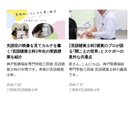
失語症の映像を見てカルテを書
【言語聴覚士科】聴覚のプロが語
く！言語聴覚士科2年生の実践授
る「聞こえの世界」とスケボーの
業を紹介
意外な共通点
神戸医療福祉専門学校三田校 言語聴
皆さん、こんにちは。 神戸医療福祉
覚士科の今岡です。 本校の言語聴覚
専門学校三田校 言語聴覚士科の藤原
士科...
です...
2026.7.20
2026.7.17
三田校
/
言語聴覚士科
三田校
/
言語聴覚士科