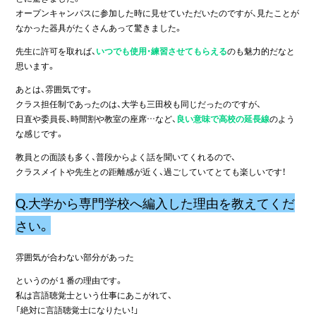
オープンキャンパスに参加した時に見せていただいたのですが、見たことが
なかった器具がたくさんあって驚きました。
先生に許可を取れば、
いつでも使用・練習させてもらえる
のも魅力的だなと
思います。
あとは、雰囲気です。
クラス担任制であったのは、大学も三田校も同じだったのですが、
日直や委員長、時間割や教室の座席…など、
良い意味で高校の延長線
のよう
な感じです。
教員との面談も多く、普段からよく話を聞いてくれるので、
クラスメイトや先生との距離感が近く、過ごしていてとても楽しいです！
Q.大学から専門学校へ編入した理由を教えてくだ
さい。
雰囲気が合わない部分があった
というのが１番の理由です。
私は言語聴覚士という仕事にあこがれて、
「絶対に言語聴覚士になりたい！」