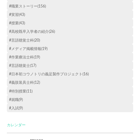
#職業ストーリー(156)
#実習(43)
#授業(43)
#高校既卒入学者の紹介(26)
#言語聴覚士科(20)
#メディア掲載情報(19)
#作業療法士科(19)
#言語聴覚士(17)
#日本初コウノトリの義足製作プロジェクト(16)
#義肢装具士科(12)
#特別授業(11)
#就職(9)
#入試(9)
カレンダー