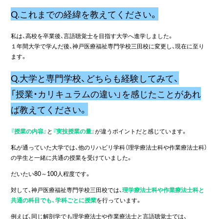
Q.これまでの経緯を教えてください。
私は、高校を卒業後、言語聴覚士を目指す大学へ進学しました。
１年間大学で学んだ後、神戸医療福祉専門学校三田校に変更し、現在に至り
ます。
Q.大学と専門学校、どちらも経験してみて、
「授業・カリキュラムの違い」を感じたことがあれ
ば教えてください。
『授業の内容』
と
『実技授業の量』
が違うポイントだと感じています。
私が通っていた大学では、他のリハビリ学科（理学療法士科や作業療法士科）
の学生と一緒に共通の授業を受けていました。
だいたい80～100人程度です。
対して、神戸医療福祉専門学校三田校では、
理学療法士科や作業療法士科と
共通の科目でも、学科ごとに授業
を行っています。
例えば、同じ解剖学でも理学療法士や作業療法士と言語聴覚士では、