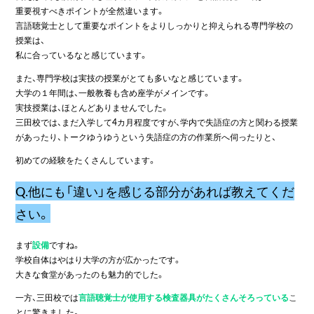
重要視すべきポイントが全然違います。
言語聴覚士として重要なポイントをよりしっかりと抑えられる専門学校の
授業は、
私に合っているなと感じています。
また、専門学校は実技の授業がとても多いなと感じています。
大学の１年間は、一般教養も含め座学がメインです。
実技授業は、ほとんどありませんでした。
三田校では、まだ入学して4カ月程度ですが、学内で失語症の方と関わる授業
があったり、トークゆうゆうという失語症の方の作業所へ伺ったりと、
初めての経験をたくさんしています。
Q.他にも「違い」を感じる部分があれば教えてくだ
さい。
まず
設備
ですね。
学校自体はやはり大学の方が広かったです。
大きな食堂があったのも魅力的でした。
一方、三田校では
言語聴覚士が使用する検査器具がたくさんそろっている
こ
とに驚きました。