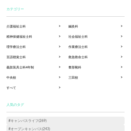
カテゴリー
介護福祉士科
鍼灸科
精神保健福祉士科
社会福祉士科
理学療法士科
作業療法士科
言語聴覚士科
救急救命士科
義肢装具士科4年制
整形靴科
中央校
三田校
すべて
人気のタグ
#キャンパスライフ(269)
#オープンキャンパス(243)