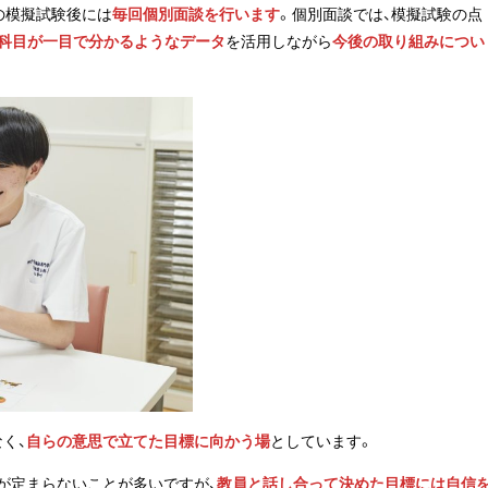
の模擬試験後には
毎回個別面談を行います
。個別面談では、模擬試験の点
意科目が一目で分かるようなデータ
を活用しながら
今後の取り組みについ
く、
自らの意思で立てた目標に向かう場
としています。
が定まらないことが多いですが、
教員と話し合って決めた目標には自信