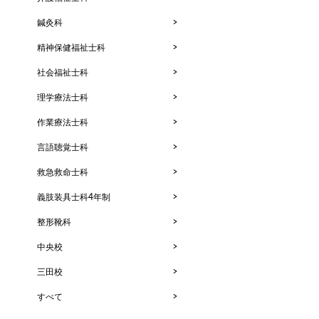
鍼灸科
精神保健福祉士科
社会福祉士科
理学療法士科
作業療法士科
言語聴覚士科
救急救命士科
義肢装具士科4年制
整形靴科
中央校
三田校
すべて