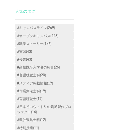
人気のタグ
#キャンパスライフ(269)
#オープンキャンパス(243)
楽
#職業ストーリー(156)
#実習(43)
#授業(43)
#高校既卒入学者の紹介(26)
#言語聴覚士科(20)
#メディア掲載情報(19)
。
#作業療法士科(19)
#言語聴覚士(17)
#日本初コウノトリの義足製作プロ
ジェクト(16)
#義肢装具士科(12)
#特別授業(11)