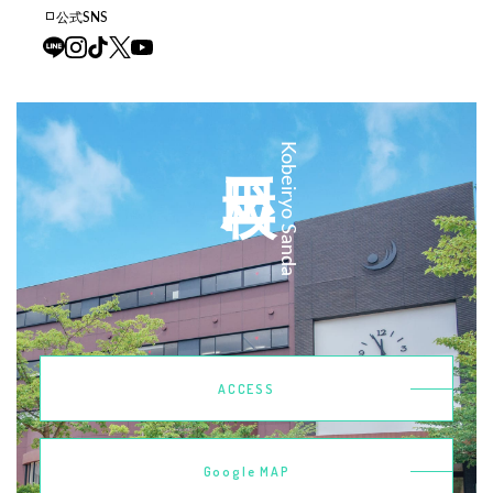
公式SNS
三田校
Kobeiryo Sanda
ACCESS
Google MAP