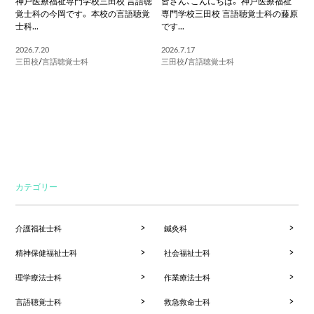
神戸医療福祉専門学校三田校 言語聴
皆さん、こんにちは。 神戸医療福祉
覚士科の今岡です。 本校の言語聴覚
専門学校三田校 言語聴覚士科の藤原
士科...
です...
2026.7.20
2026.7.17
三田校
/
言語聴覚士科
三田校
/
言語聴覚士科
カテゴリー
介護福祉士科
鍼灸科
精神保健福祉士科
社会福祉士科
理学療法士科
作業療法士科
言語聴覚士科
救急救命士科