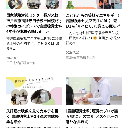
国家試験対策センター長が来校！
こどもたちの笑顔がエネルギー！
神戸医療福祉専門学校三田校だけ
言語聴覚士 足立先生に聞く「遊
の特別ガイダンスで言語聴覚士科
び」を「リハビリ」に変える魔法🪄
4年生が本格始動しました
こんにちは！神戸医療福祉専門学校
三田校の小西です
今回は、小児分
神戸医療福祉専門学校三田校 言語聴
野のス...
覚士科の今岡です。 ７月３０日、滋
慶学...
2026.7.27
三田校
/
言語聴覚士科
2026.8.3
三田校
/
言語聴覚士科
失語症の映像を見てカルテを書
【言語聴覚士科】聴覚のプロが語
く！言語聴覚士科2年生の実践授
る「聞こえの世界」とスケボーの
業を紹介
意外な共通点