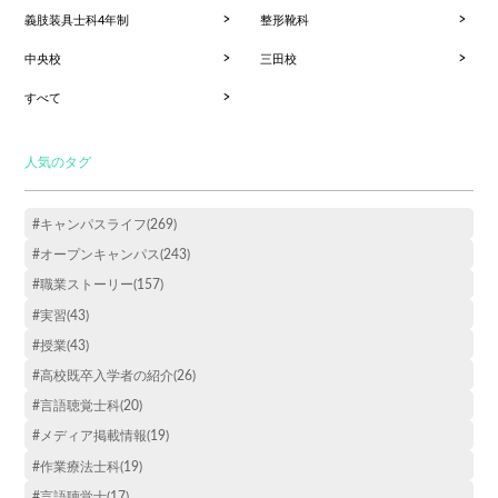
義肢装具士科4年制
整形靴科
中央校
三田校
すべて
人気のタグ
#キャンパスライフ(269)
#オープンキャンパス(243)
#職業ストーリー(157)
#実習(43)
#授業(43)
#高校既卒入学者の紹介(26)
#言語聴覚士科(20)
#メディア掲載情報(19)
#作業療法士科(19)
#言語聴覚士(17)