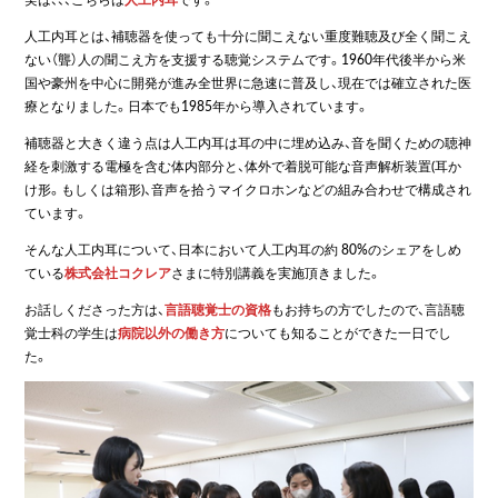
人工内耳とは、補聴器を使っても十分に聞こえない重度難聴及び全く聞こえ
ない（聾）人の聞こえ方を支援する聴覚システムです。1960年代後半から米
国や豪州を中心に開発が進み全世界に急速に普及し、現在では確立された医
療となりました。日本でも1985年から導入されています。
補聴器と大きく違う点は人工内耳は耳の中に埋め込み、音を聞くための聴神
経を刺激する電極を含む体内部分と、体外で着脱可能な音声解析装置(耳か
け形。もしくは箱形)、音声を拾うマイクロホンなどの組み合わせで構成され
ています。
そんな人工内耳について、日本において人工内耳の約 80%のシェアをしめ
ている
株式会社コクレア
さまに特別講義を実施頂きました。
お話しくださった方は、
言語聴覚士の資格
もお持ちの方でしたので、言語聴
覚士科の学生は
病院以外の働き方
についても知ることができた一日でし
た。