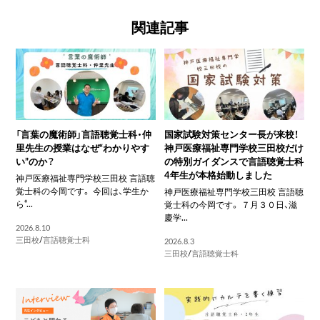
関連記事
「言葉の魔術師」言語聴覚士科・仲
国家試験対策センター長が来校！
里先生の授業はなぜ“わかりやす
神戸医療福祉専門学校三田校だけ
い”のか？
の特別ガイダンスで言語聴覚士科
4年生が本格始動しました
神戸医療福祉専門学校三田校 言語聴
覚士科の今岡です。 今回は、学生か
神戸医療福祉専門学校三田校 言語聴
ら“...
覚士科の今岡です。 ７月３０日、滋
慶学...
2026.8.10
三田校
/
言語聴覚士科
2026.8.3
三田校
/
言語聴覚士科