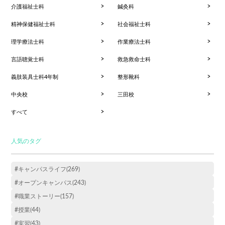
介護福祉士科
鍼灸科
精神保健福祉士科
社会福祉士科
理学療法士科
作業療法士科
言語聴覚士科
救急救命士科
義肢装具士科4年制
整形靴科
中央校
三田校
すべて
人気のタグ
#キャンパスライフ(269)
#オープンキャンパス(243)
#職業ストーリー(157)
#授業(44)
#実習(43)