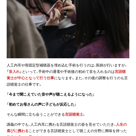
人工内耳や骨固定型補聴器を埋め込む手術を行うのは、医師が行いますが、
「
音入れ
」といって、手術中の通電や手術後の初めて音を入れるのは
言語聴
覚士が中心となって行う仕事
になります。また、その後の調整を行うのも言
語聴覚士の仕事です。
「
今まで聞こえていた音や声が聴こえるようになった
」
「
初めてお母さんの声に子どもが反応した
」
そんな瞬間に立ち会うことができる
言語聴覚士。
講義の中でも、人工内耳に携わる言語聴覚士の姿を見せていただき、
人生の
喜びに携わる
ことができる言語聴覚士として聴こえの分野に興味を持った