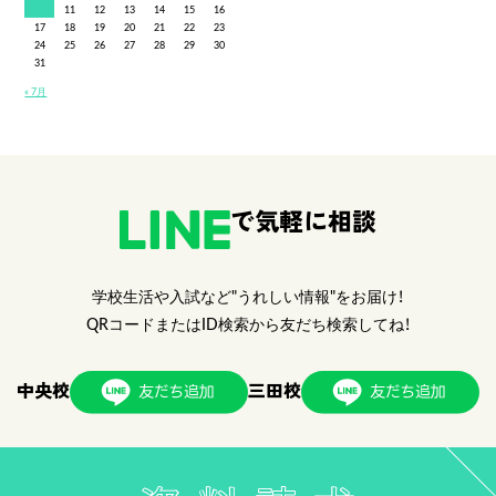
10
11
12
13
14
15
16
17
18
19
20
21
22
23
24
25
26
27
28
29
30
31
« 7月
で気軽に相談
学校生活や入試など"うれしい情報"をお届け！
QRコードまたはID検索から友だち検索してね！
中央校
三田校