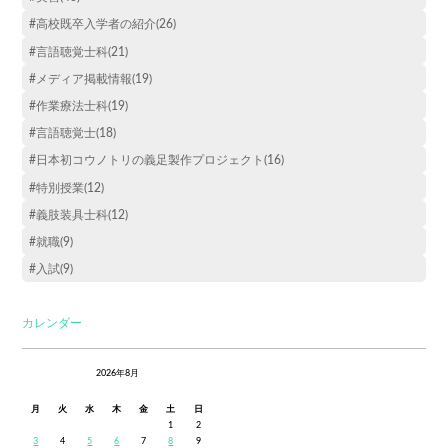
#高校既卒入学者の紹介(26)
#言語聴覚士科(21)
#メディア掲載情報(19)
#作業療法士科(19)
#言語聴覚士(18)
#日本初コウノトリの義足製作プロジェクト(16)
#特別授業(12)
#義肢装具士科(12)
#就職(9)
#入試(9)
カレンダー
2026年8月
月
火
水
木
金
土
日
1
2
3
4
5
6
7
8
9