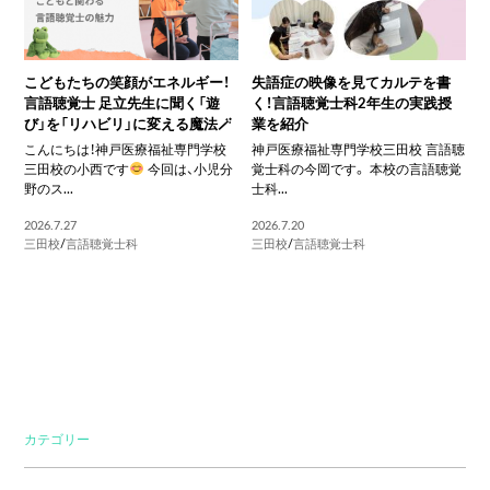
こどもたちの笑顔がエネルギー！
失語症の映像を見てカルテを書
言語聴覚士 足立先生に聞く「遊
く！言語聴覚士科2年生の実践授
び」を「リハビリ」に変える魔法🪄
業を紹介
こんにちは！神戸医療福祉専門学校
神戸医療福祉専門学校三田校 言語聴
三田校の小西です
今回は、小児分
覚士科の今岡です。 本校の言語聴覚
野のス...
士科...
2026.7.27
2026.7.20
三田校
/
言語聴覚士科
三田校
/
言語聴覚士科
カテゴリー